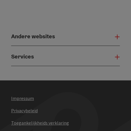
Andere websites
And
Services
Serv
Impressum
Privacybeleid
Toegankelijkheids verklaring