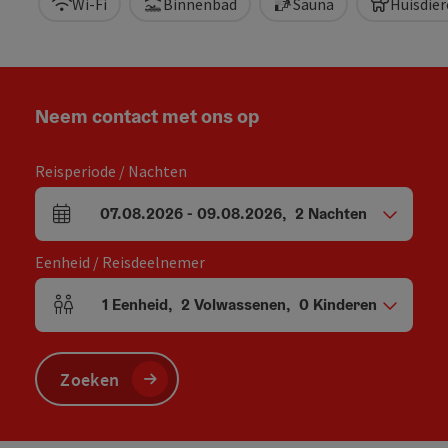
Wi-Fi
Binnenbad
Sauna
Huisdier
Neem contact met ons op
Reisperiode / Nachten
07.08.2026
-
09.08.2026
,
2
Nachten
Velden voor aankomst en vertrek
Eenheid / Reisdeelnemer
1
Eenheid
,
2
Volwassenen
,
0
Kinderen
Aantal eenheden en persoonsvelden
Zoeken