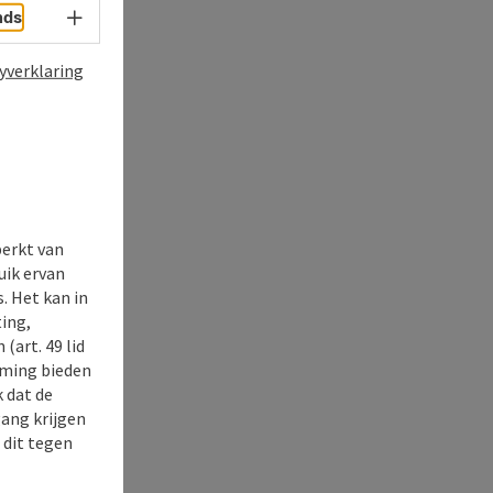
Taalkeuze - menu openen
nds
yverklaring
perkt van
uik ervan
. Het kan in
ing,
(art. 49 lid
rming bieden
k dat de
gang krijgen
 dit tegen