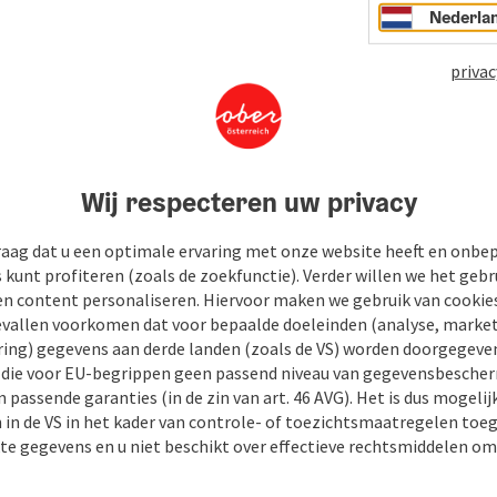
Nederla
privac
Wij respecteren uw privacy
raag dat u een optimale ervaring met onze website heeft en onbe
s kunt profiteren (zoals de zoekfunctie). Verder willen we het gebr
en content personaliseren. Hiervoor maken we gebruik van cookies
allen voorkomen dat voor bepaalde doeleinden (analyse, market
ing) gegevens aan derde landen (zoals de VS) worden doorgegeven 
) die voor EU-begrippen geen passend niveau van gegevensbesche
 passende garanties (in de zin van art. 46 AVG). Het is dus mogelij
 in de VS in het kader van controle- of toezichtsmaatregelen toe
kte gegevens en u niet beschikt over effectieve rechtsmiddelen om