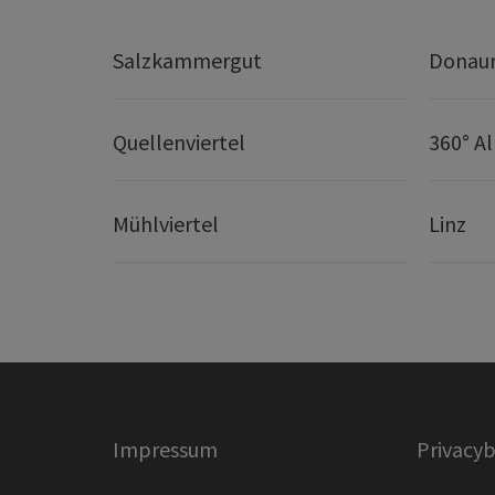
Salzkammergut
Donaur
Quellenviertel
360° A
Mühlviertel
Linz
Impressum
Privacyb