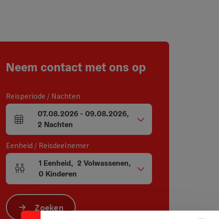
Neem contact met ons op
Reisperiode / Nachten
07.08.2026
-
09.08.2026
,
Velden voor aankomst en vertrek
2
Nachten
Eenheid / Reisdeelnemer
1
Eenheid
,
2
Volwassenen
,
Aantal eenheden en persoonsvelden
0
Kinderen
Zoeken