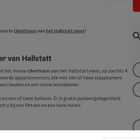
Openen in Go
Openen 
rose in
Obertraun
aan
het Hallstatt meer
!
r van Hallstatt
 in het mooie
Obertraun
aan het Hallstattmeer, op slechts 4
noveerde appartementen, elk met een of twee slaapkamers
 een keuken en een ruime woonkamer.
er en een of twee balkons. Er is gratis parkeergelegenheid
unt u bij ons fietsen en een kano huren.