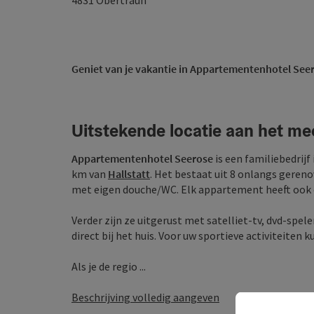
4831
Obertraun
Geniet van je vakantie in Appartementenhotel See
Uitstekende locatie aan het mee
Appartementenhotel Seerose
is een familiebedrijf
km van
Hallstatt
. Het bestaat uit 8 onlangs gere
met eigen douche/WC. Elk appartement heeft ook
Verder zijn ze uitgerust met satelliet-tv, dvd-spel
direct bij het huis. Voor uw sportieve activiteiten k
Als je de regio ...
Beschrijving volledig aangeven