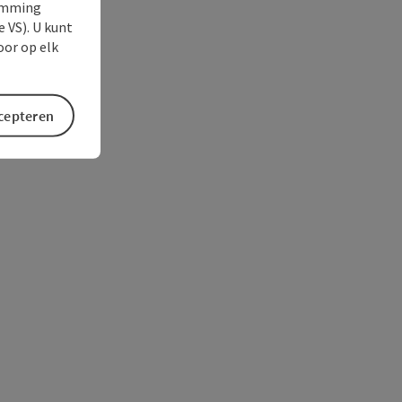
temming
e VS). U kunt
oor op elk
ccepteren