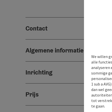
Contact
Algemene informatie
We willen g
alle functie
analyseren 
Inrichting
sommige gev
personaliser
1 sub a AVG
dan wel geen
Prijs
autoriteiten
tot verstre
te gaan.