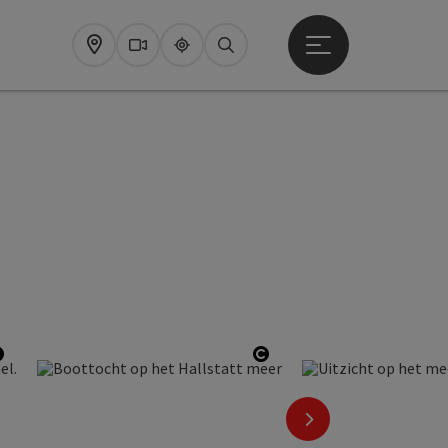
Startmenu openen
Map
Webcams
Upperguide
Zoeken
Start Copyright
Start Copyright
nächstes Element