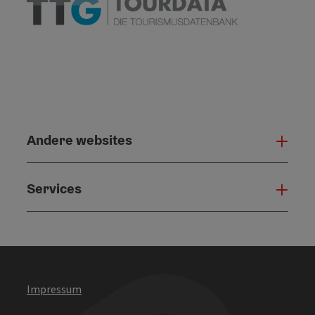
Andere websites
And
Services
Serv
Impressum