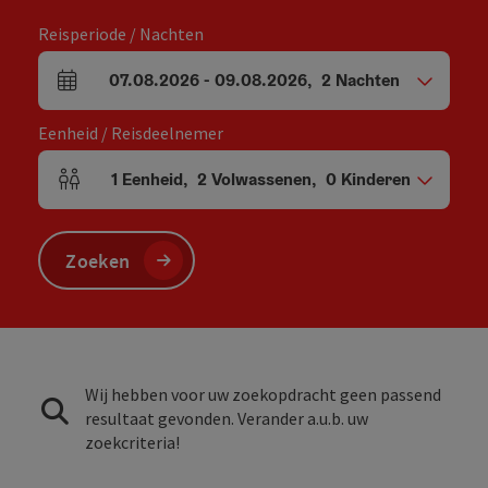
Reisperiode / Nachten
07.08.2026
-
09.08.2026
,
2
Nachten
Velden voor aankomst en vertrek
Eenheid / Reisdeelnemer
1
Eenheid
,
2
Volwassenen
,
0
Kinderen
Aantal eenheden en persoonsvelden
Zoeken
Wij hebben voor uw zoekopdracht geen passend
resultaat gevonden. Verander a.u.b. uw
zoekcriteria!