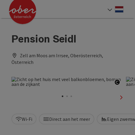
Accesskey
Accesskey
Accesskey
Accesskey
Accesskey
Accesskey
Accesskey
Accesskey
Inhoud
Navigatie
Paginabegin
Contact
Zoek
Impressum
Hoe deze website te gebruiken?
Startpagina
[4]
[0]
[3]
[1]
[5]
[7]
[2]
[6]
Neder
Taalke
Pension Seidl
Zell am Moos am Irrsee, Oberösterreich,
Österreich
Start 
nächst
Wi-Fi
Direct aan het meer
Eigen zwemw