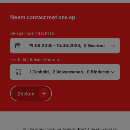
Neem contact met ons op
Reisperiode / Nachten
14.08.2026
-
16.08.2026
,
2
Nachten
Velden voor aankomst en vertrek
Eenheid / Reisdeelnemer
1
Eenheid
,
2
Volwassenen
,
0
Kinderen
Aantal eenheden en persoonsvelden
Zoeken
Wij hebben voor uw zoekopdracht geen passend