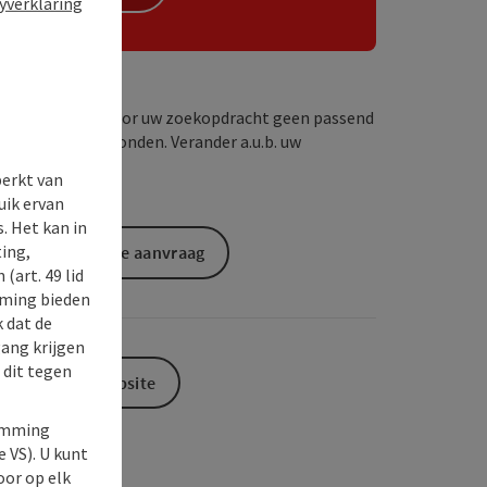
yverklaring
Wij hebben voor uw zoekopdracht geen passend
resultaat gevonden. Verander a.u.b. uw
zoekcriteria!
perkt van
uik ervan
. Het kan in
ing,
Vrijblijvende aanvraag
(art. 49 lid
rming bieden
k dat de
gang krijgen
 dit tegen
Naar de website
temming
e VS). U kunt
oor op elk