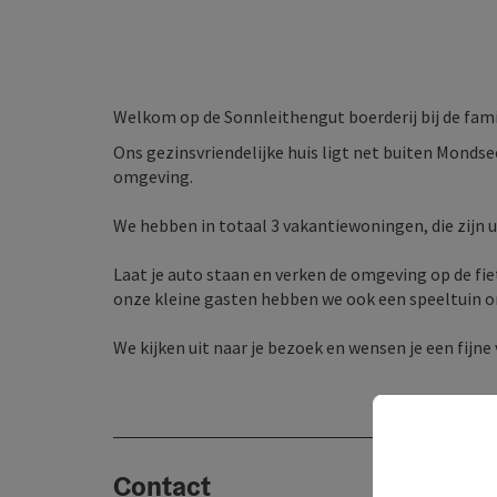
Welkom op de Sonnleithengut boerderij bij de fami
Ons gezinsvriendelijke huis ligt net buiten Mondsee.
omgeving.
We hebben in totaal 3 vakantiewoningen, die zijn 
Laat je auto staan en verken de omgeving op de fiet
onze kleine gasten hebben we ook een speeltuin om
We kijken uit naar je bezoek en wensen je een fijne
Contact