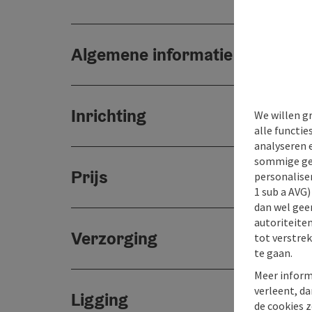
Algemene informatie
Inrichting
We willen g
alle functie
analyseren 
sommige gev
Prijs
personaliser
1 sub a AVG
dan wel geen
autoriteiten
Verzorging
tot verstre
te gaan.
Meer inform
verleent, da
Ligging
de cookies z