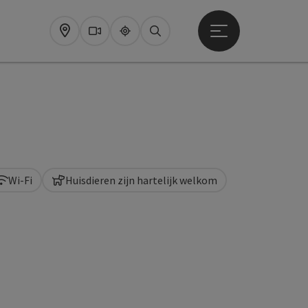
Startmenu openen
Map
Webcams
Upperguide
Zoeken
Wi-Fi
Huisdieren zijn hartelijk welkom
pyright