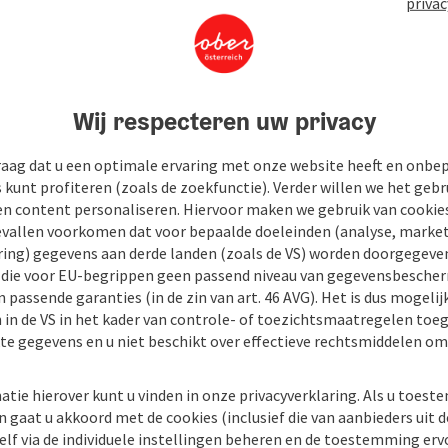
privac
Wij respecteren uw privacy
raag dat u een optimale ervaring met onze website heeft en onbe
s kunt profiteren (zoals de zoekfunctie). Verder willen we het gebr
en content personaliseren. Hiervoor maken we gebruik van cookies
allen voorkomen dat voor bepaalde doeleinden (analyse, market
ing) gegevens aan derde landen (zoals de VS) worden doorgegeven 
) die voor EU-begrippen geen passend niveau van gegevensbesche
 passende garanties (in de zin van art. 46 AVG). Het is dus mogelij
 in de VS in het kader van controle- of toezichtsmaatregelen toe
kte gegevens en u niet beschikt over effectieve rechtsmiddelen om
atie hierover kunt u vinden in onze privacyverklaring. Als u toes
n gaat u akkoord met de cookies (inclusief die van aanbieders uit d
elf via de individuele instellingen beheren en de toestemming erv