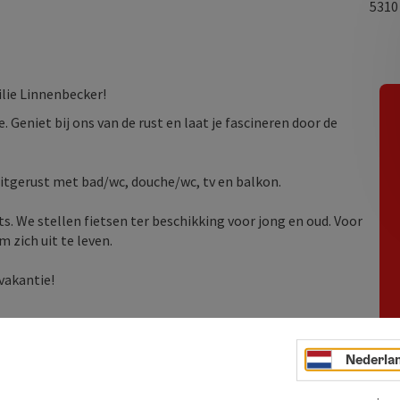
531
lie Linnenbecker!
 Geniet bij ons van de rust en laat je fascineren door de
uitgerust met bad/wc, douche/wc, tv en balkon.
s. We stellen fietsen ter beschikking voor jong en oud. Voor
 zich uit te leven.
 vakantie!
Nederla