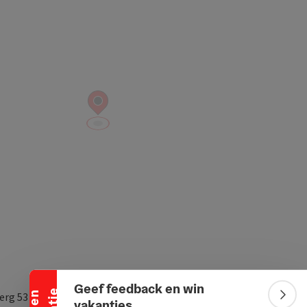
Banner inklappen
Geef feedback en win
berg 53
Bann
vakanties