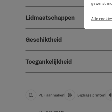
gewenst mo
Lidmaatschappen
Alle cookie
Geschiktheid
Toegankelijkheid
PDF aanmaken
Bijdrage printen