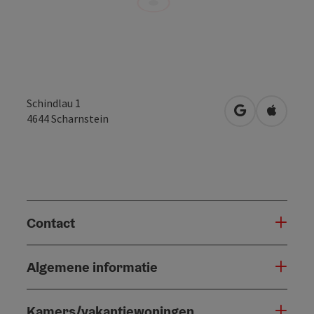
Schindlau 1
Openen in Go
Openen 
4644
Scharnstein
Contact
Algemene informatie
Kamers/vakantiewoningen