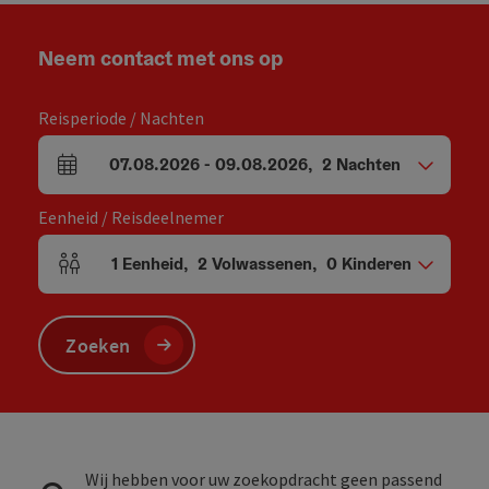
Neem contact met ons op
Reisperiode / Nachten
07.08.2026
-
09.08.2026
,
2
Nachten
Velden voor aankomst en vertrek
Eenheid / Reisdeelnemer
1
Eenheid
,
2
Volwassenen
,
0
Kinderen
Aantal eenheden en persoonsvelden
Zoeken
Wij hebben voor uw zoekopdracht geen passend