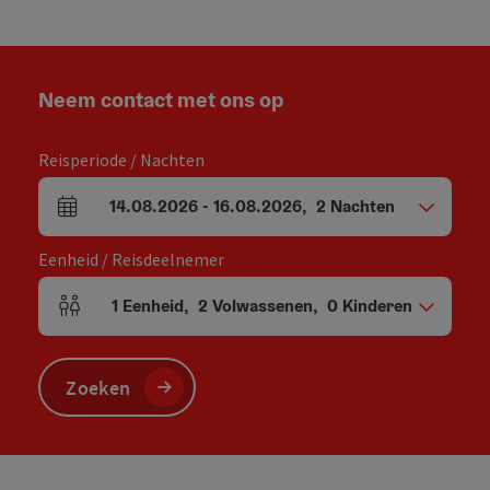
Neem contact met ons op
Reisperiode / Nachten
14.08.2026
-
16.08.2026
,
2
Nachten
Velden voor aankomst en vertrek
Eenheid / Reisdeelnemer
1
Eenheid
,
2
Volwassenen
,
0
Kinderen
Aantal eenheden en persoonsvelden
Zoeken