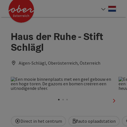
Accesskey
Accesskey
Accesskey
Accesskey
Accesskey
Accesskey
Accesskey
Accesskey
Inhoud
Navigatie
Paginabegin
Contact
Zoek
Impressum
Hoe deze website te gebruiken?
Startpagina
[4]
[0]
[3]
[1]
[5]
[7]
[2]
[6]
Neder
Taalke
Haus der Ruhe - Stift
Schlägl
Aigen-Schlägl, Oberösterreich, Österreich
nächst
Direct in het centrum
auto oplaadstation