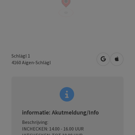
Schlägl 1
Openen in Go
Openen 
4160
Aigen-Schlägl
informatie: Akutmeldung/Info
Beschrijving:
INCHECKEN: 14.00 - 16.00 UUR