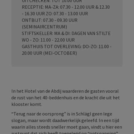
UITCHECKEN: TOT 10.00 UUR
RECEPTIE: MA-ZA: 07.30 - 12.00 UUR & 12.30
- 16.30 UUR ZO: 07.30 - 13.00 UUR
ONTBIJT: 07.30 - 09.30 UUR
(SEMINAIRCENTRUM)
STIFTSKELLER: MA & DI: DAGEN VAN STILTE
WO - ZO: 11.00 - 22.00 UUR
GASTHUIS TOT OVERLEVING: DO-ZO: 11.00 -
20.00 UUR (MEI-OCTOBER)
In het Hotel van de Abdij waarderen de gasten vooral
de rust van het 40-beddenhuis en de kracht die uit het
klooster komt.
“Terug naar de oorsprong” is in Schlägl geen lege
slogan, maar wordt daadwerkelijk geleefd. In een tijd
waarin alles steeds sneller moet gaan, vindt u hier een
rustpunt dat zich heeft toegelegd op “ontspanning”.