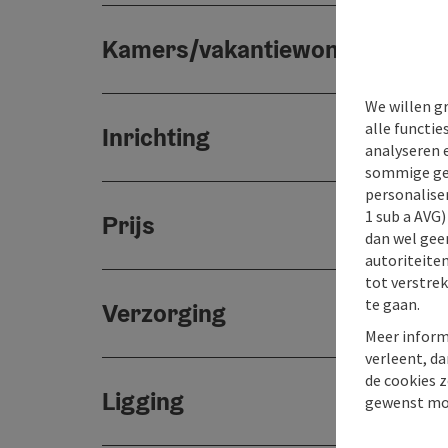
Kamers/vakantiewoningen
We willen g
alle functie
Inrichting
analyseren 
sommige gev
personaliser
1 sub a AVG
Prijs
dan wel geen
autoriteiten
tot verstre
te gaan.
Verzorging
Meer inform
verleent, da
de cookies z
Ligging
gewenst mo