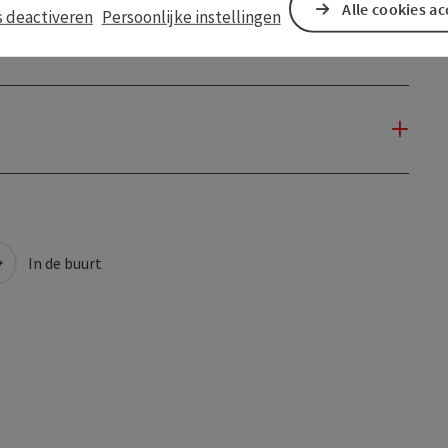
Alle cookies a
s deactiveren
Persoonlijke instellingen
In de buurt