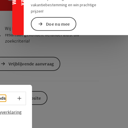
ogle Maps
in Apple Maps
vakantiebestemming en win prachtige
prijzen!
Doe nu mee
Wij hebben voor uw zoekopdracht geen passend
resultaat gevonden. Verander a.u.b. uw
zoekcriteria!
Vrijblijvende aanvraag
Taalkeuze - menu openen
Naar de website
nds
yverklaring