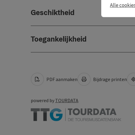
Alle cookie
Geschiktheid
Toegankelijkheid
PDF aanmaken
Bijdrage printen
powered by
TOURDATA