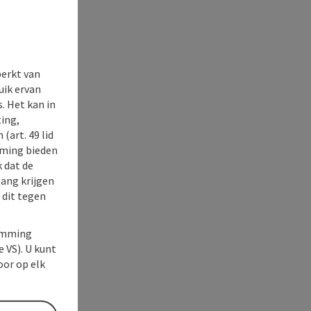
perkt van
uik ervan
. Het kan in
ing,
(art. 49 lid
rming bieden
k dat de
gang krijgen
 dit tegen
temming
e VS). U kunt
oor op elk