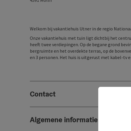
4591
Molln
Welkom bij vakantiehuis Utner in de regio Nationaa
Onze vakantiehuis met tuin ligt dichtbij het cent
heeft twee verdiepingen. Op de begane grond bev
bergruimte en het overdekte terras, op de bovenve
en 3 personen. Het huis is uitgerust met kabel-tv 
Contact
Algemene informatie