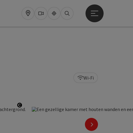
Startmenu openen
Map
Webcams
Upperguide
Zoeken
Wi-Fi
Start Copyright
nächstes Element