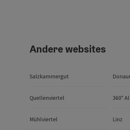
Andere websites
Salzkammergut
Donaur
Quellenviertel
360° A
Mühlviertel
Linz