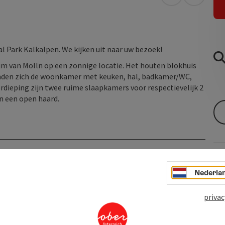
Openen in Go
Openen 
l Park Kalkalpen. We kijken uit naar uw bezoek!
rum van Molln op een zonnige locatie. Het houten blokhuis
inden zich de woonkamer met keuken, hal, badkamer/WC,
rdieping zijn twee ruime slaapkamers voor respectievelijk 2
en een open haard.
Nederla
privac