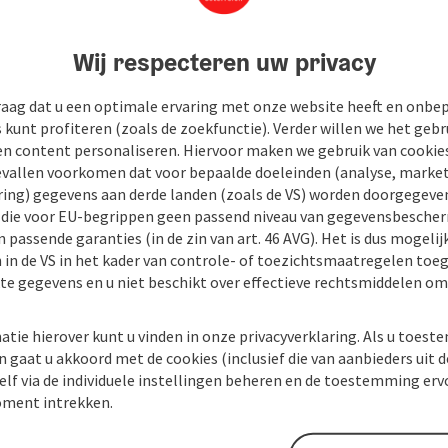
Wij respecteren uw privacy
raag dat u een optimale ervaring met onze website heeft en onbe
s kunt profiteren (zoals de zoekfunctie). Verder willen we het gebr
en content personaliseren. Hiervoor maken we gebruik van cookies
allen voorkomen dat voor bepaalde doeleinden (analyse, market
ing) gegevens aan derde landen (zoals de VS) worden doorgegeven 
) die voor EU-begrippen geen passend niveau van gegevensbesche
 passende garanties (in de zin van art. 46 AVG). Het is dus mogelij
 in de VS in het kader van controle- of toezichtsmaatregelen toe
kte gegevens en u niet beschikt over effectieve rechtsmiddelen om
atie hierover kunt u vinden in onze privacyverklaring. Als u toes
n gaat u akkoord met de cookies (inclusief die van aanbieders uit d
elf via de individuele instellingen beheren en de toestemming erv
ment intrekken.