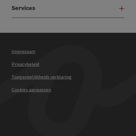
Services
Serv
Impressum
Privacybeleid
Toegankelijkheids verklaring
Cookies aanpassen