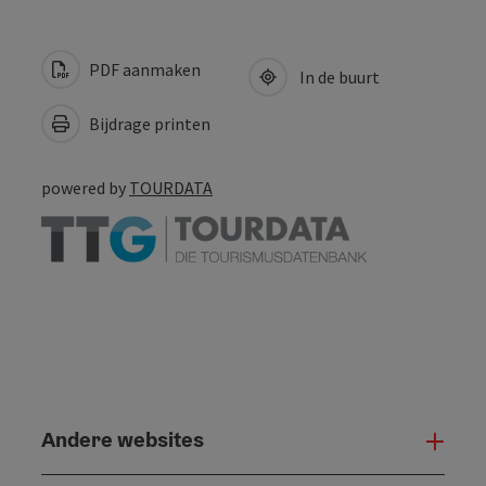
PDF aanmaken
In de buurt
Bijdrage printen
powered by
TOURDATA
Andere websites
And