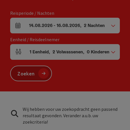
Reisperiode / Nachten
14.08.2026
-
16.08.2026
,
2
Nachten
Velden voor aankomst en vertrek
Eenheid / Reisdeelnemer
1
Eenheid
,
2
Volwassenen
,
0
Kinderen
Aantal eenheden en persoonsvelden
Zoeken
Wij hebben voor uw zoekopdracht geen passend
resultaat gevonden. Verander a.u.b. uw
zoekcriteria!