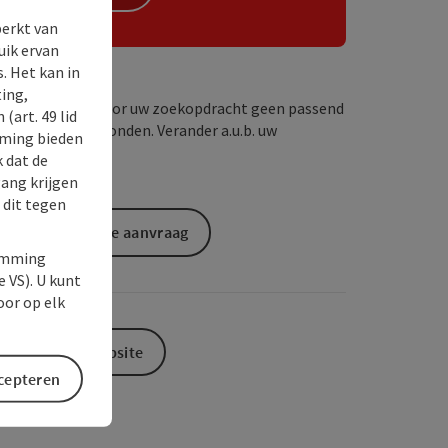
perkt van
uik ervan
. Het kan in
ing,
Wij hebben voor uw zoekopdracht geen passend
(art. 49 lid
resultaat gevonden. Verander a.u.b. uw
rming bieden
zoekcriteria!
k dat de
gang krijgen
 dit tegen
Vrijblijvende aanvraag
temming
e VS). U kunt
oor op elk
Naar de website
ccepteren