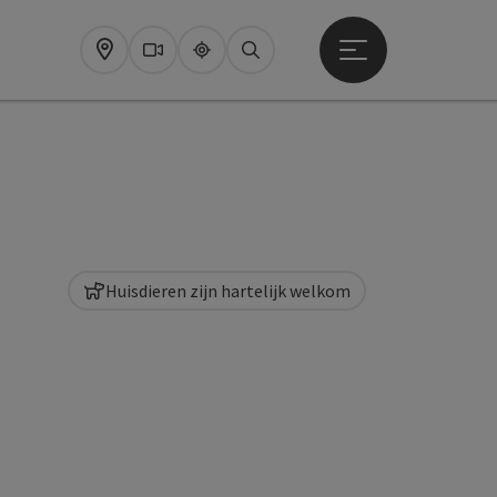
Startmenu openen
Map
Webcams
Upperguide
Zoeken
Huisdieren zijn hartelijk welkom
pyright