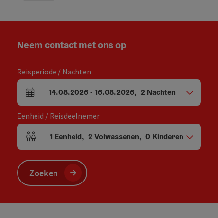
Neem contact met ons op
Reisperiode / Nachten
14.08.2026
-
16.08.2026
,
2
Nachten
Velden voor aankomst en vertrek
Eenheid / Reisdeelnemer
1
Eenheid
,
2
Volwassenen
,
0
Kinderen
Aantal eenheden en persoonsvelden
Zoeken