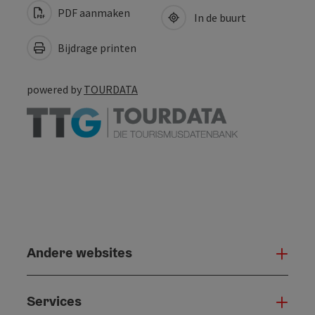
PDF aanmaken
In de buurt
Bijdrage printen
powered by
TOURDATA
Andere websites
And
Services
Serv