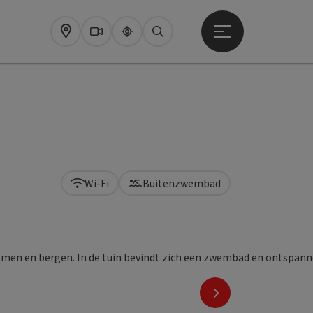
Startmenu openen
Map
Webcams
Upperguide
Zoeken
Wi-Fi
Buitenzwembad
nächstes Element