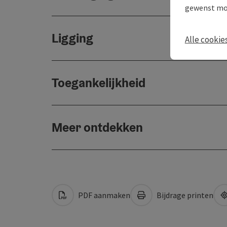
gewenst mo
Ligging
Alle cookie
Toegankelijkheid
Meer ontdekken
PDF aanmaken
Bijdrage printen