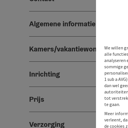
Algemene informatie
Kamers/vakantiewoningen
We willen g
alle functie
analyseren 
sommige gev
Inrichting
personaliser
1 sub a AVG
dan wel geen
autoriteiten
Prijs
tot verstre
te gaan.
Meer inform
verleent, da
Verzorging
de cookies z