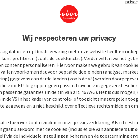
privac
Wij respecteren uw privacy
raag dat u een optimale ervaring met onze website heeft en onbe
s kunt profiteren (zoals de zoekfunctie). Verder willen we het gebr
en content personaliseren. Hiervoor maken we gebruik van cookies
allen voorkomen dat voor bepaalde doeleinden (analyse, market
ing) gegevens aan derde landen (zoals de VS) worden doorgegeven 
) die voor EU-begrippen geen passend niveau van gegevensbesche
 passende garanties (in de zin van art. 46 AVG). Het is dus mogelij
 in de VS in het kader van controle- of toezichtsmaatregelen toe
kte gegevens en u niet beschikt over effectieve rechtsmiddelen om
atie hierover kunt u vinden in onze privacyverklaring. Als u toes
n gaat u akkoord met de cookies (inclusief die van aanbieders uit d
elf via de individuele instellingen beheren en de toestemming erv