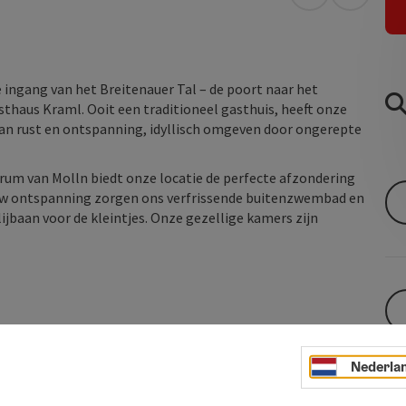
Openen in Go
Openen 
de ingang van het Breitenauer Tal – de poort naar het
sthaus Kraml. Ooit een traditioneel gasthuis, heeft onze
 van rust en ontspanning, idyllisch omgeven door ongerepte
rum van Molln biedt onze locatie de perfecte afzondering
 uw ontspanning zorgen ons verfrissende buitenzwembad en
baan voor de kleintjes. Onze gezellige kamers zijn
Nederla