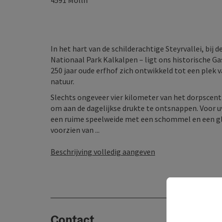
4591
Molln
In het hart van de schilderachtige Steyrvallei, bij 
Nationaal Park Kalkalpen – ligt ons historische Ga
250 jaar oude erfhof zich ontwikkeld tot een plek
natuur.
Slechts ongeveer vier kilometer van het dorpscent
om aan de dagelijkse drukte te ontsnappen. Voor
een ruime speelweide met een schommel en een glij
voorzien van ...
Beschrijving volledig aangeven
Contact