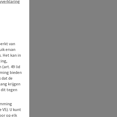
yverklaring
perkt van
uik ervan
. Het kan in
ing,
(art. 49 lid
rming bieden
k dat de
gang krijgen
 dit tegen
temming
e VS). U kunt
oor op elk