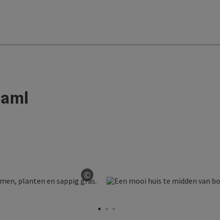
raml
©
Start Copyright