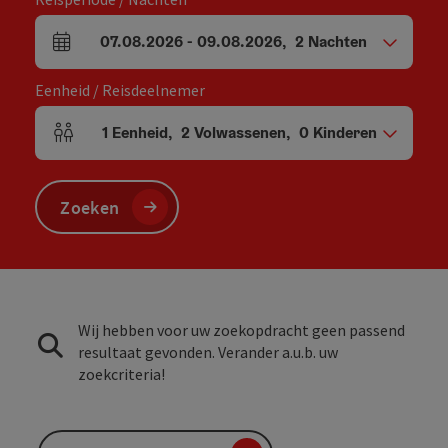
07.08.2026
-
09.08.2026
,
2
Nachten
Velden voor aankomst en vertrek
Eenheid / Reisdeelnemer
1
Eenheid
,
2
Volwassenen
,
0
Kinderen
Aantal eenheden en persoonsvelden
Zoeken
Wij hebben voor uw zoekopdracht geen passend
resultaat gevonden. Verander a.u.b. uw
zoekcriteria!