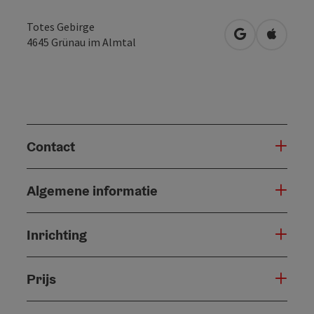
Totes Gebirge
Openen in Go
Openen 
4645
Grünau im Almtal
Contact
Algemene informatie
Inrichting
Prijs