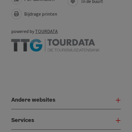
In de buurt
Bijdrage printen
powered by
TOURDATA
Andere websites
And
Services
Serv