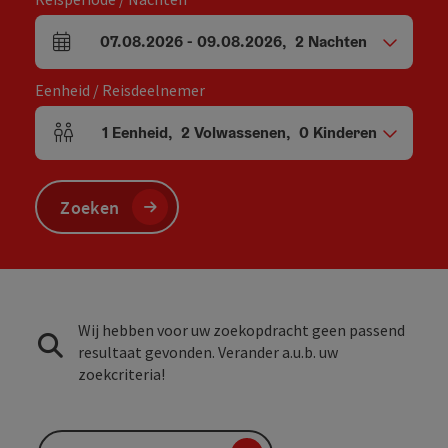
07.08.2026
-
09.08.2026
,
2
Nachten
Velden voor aankomst en vertrek
Eenheid / Reisdeelnemer
1
Eenheid
,
2
Volwassenen
,
0
Kinderen
Aantal eenheden en persoonsvelden
Zoeken
Wij hebben voor uw zoekopdracht geen passend
resultaat gevonden. Verander a.u.b. uw
zoekcriteria!