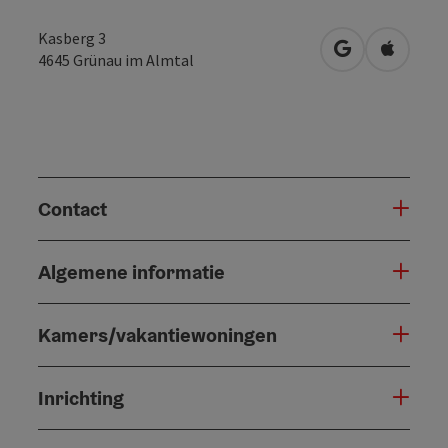
Kasberg 3
Openen in Go
Openen 
4645
Grünau im Almtal
Contact
Algemene informatie
Kamers/vakantiewoningen
Inrichting