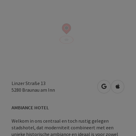
Linzer Straße 13
Openen in Go
Openen 
5280
Braunau am Inn
AMBIANCE HOTEL
Welkom in ons centraal en toch rustig gelegen
stadshotel, dat moderniteit combineert met een
unieke historische ambiance en ideaal is voor zowel