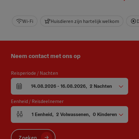
Wi-Fi
Huisdieren zijn hartelijk welkom
D
Neem contact met ons op
Reisperiode / Nachten
14.08.2026
-
16.08.2026
,
2
Nachten
Velden voor aankomst en vertrek
Eenheid / Reisdeelnemer
1
Eenheid
,
2
Volwassenen
,
0
Kinderen
Aantal eenheden en persoonsvelden
Zoeken