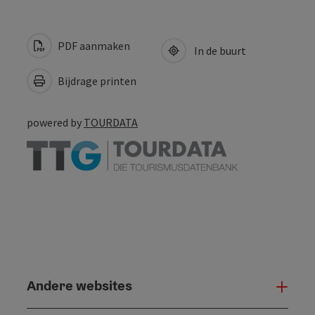
PDF aanmaken
In de buurt
Bijdrage printen
powered by
TOURDATA
Andere websites
And