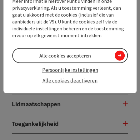
Meer informatie hierover kunt u vinden in onze
Algemene informatie
privacyverklaring. Als u toestemming verleent, dan
gaat u akkoord met de cookies (inclusief die van
aanbieders uit de VS). U kunt de cookies zelf via de
Inrichting
individuele instellingen beheren en de toestemming
ervoor op elk gewenst moment intrekken.
Prijs
Alle cookies accepteren
Verzorging
Persoonlijke instellingen
Alle cookies deactiveren
Ligging
Lidmaatschappen
Toegankelijkheid