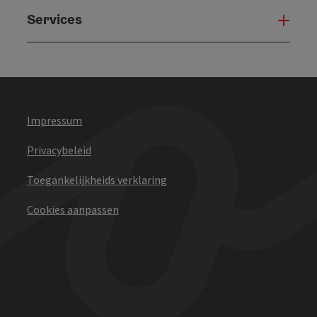
Services
Serv
Impressum
Privacybeleid
Toegankelijkheids verklaring
Cookies aanpassen