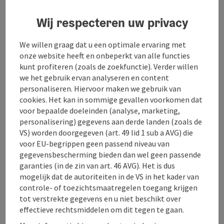
Wij respecteren uw privacy
Naar de website
We willen graag dat u een optimale ervaring met
onze website heeft en onbeperkt van alle functies
Twee volledig uitgeruste appartementen
kunt profiteren (zoals de zoekfunctie). Verder willen
we het gebruik ervan analyseren en content
1.) 43 m², 2 kamers, 4 bedden (kinderbed beschikbaar),
personaliseren. Hiervoor maken we gebruik van
veranda; 2.) 100 m², 5 kamers, 8 bedden, veranda op de
cookies. Het kan in sommige gevallen voorkomen dat
2e verdieping van een typisch Salzkammergut huis op
voor bepaalde doeleinden (analyse, marketing,
een rustige centrale locatie met uitzicht op de Traun.
personalisering) gegevens aan derde landen (zoals de
Eeuwwisseling sfeer, familiekorting, excl.
VS) worden doorgegeven (art. 49 lid 1 sub a AVG) die
toeristenbelasting, neem telefonisch contact met
voor EU-begrippen geen passend niveau van
ons op.
gegevensbescherming bieden dan wel geen passende
garanties (in de zin van art. 46 AVG). Het is dus
mogelijk dat de autoriteiten in de VS in het kader van
controle- of toezichtsmaatregelen toegang krijgen
tot verstrekte gegevens en u niet beschikt over
Contact
effectieve rechtsmiddelen om dit tegen te gaan.