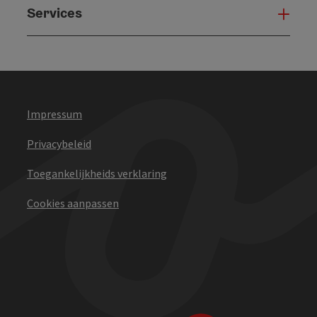
Services
Serv
Impressum
Privacybeleid
Toegankelijkheids verklaring
Cookies aanpassen