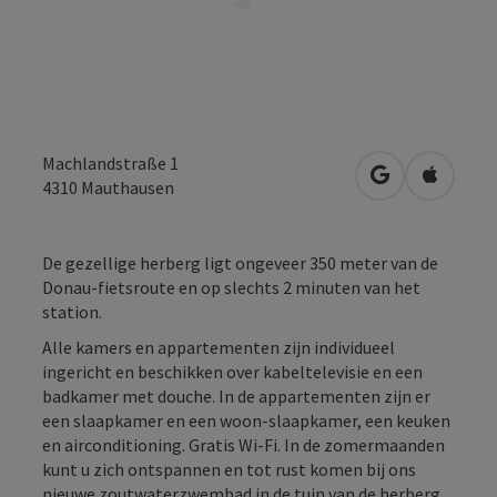
Machlandstraße 1
Openen in Go
Openen 
4310
Mauthausen
De gezellige herberg ligt ongeveer 350 meter van de
Donau-fietsroute en op slechts 2 minuten van het
station.
Alle kamers en appartementen zijn individueel
ingericht en beschikken over kabeltelevisie en een
badkamer met douche. In de appartementen zijn er
een slaapkamer en een woon-slaapkamer, een keuken
en airconditioning. Gratis Wi-Fi. In de zomermaanden
kunt u zich ontspannen en tot rust komen bij ons
nieuwe zoutwaterzwembad in de tuin van de herberg.