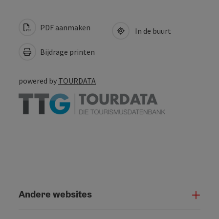
PDF aanmaken
In de buurt
Bijdrage printen
powered by
TOURDATA
Andere websites
And