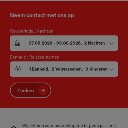
Neem contact met ons op
Reisperiode / Nachten
07.08.2026
-
09.08.2026
,
2
Nachten
Velden voor aankomst en vertrek
Eenheid / Reisdeelnemer
1
Eenheid
,
2
Volwassenen
,
0
Kinderen
Aantal eenheden en persoonsvelden
Zoeken
Wij hebben voor uw zoekopdracht geen passend