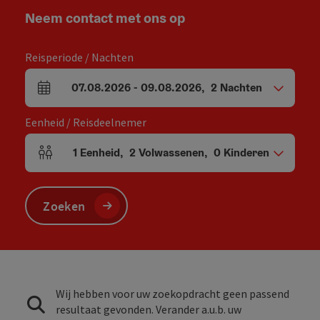
Neem contact met ons op
Reisperiode / Nachten
07.08.2026
-
09.08.2026
,
2
Nachten
Velden voor aankomst en vertrek
Eenheid / Reisdeelnemer
1
Eenheid
,
2
Volwassenen
,
0
Kinderen
Aantal eenheden en persoonsvelden
Zoeken
Wij hebben voor uw zoekopdracht geen passend
resultaat gevonden. Verander a.u.b. uw