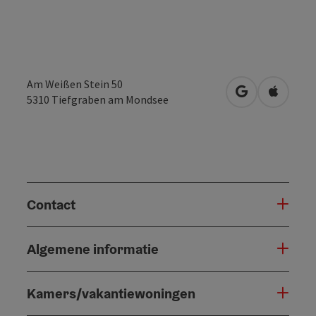
Am Weißen Stein 50
Openen in Go
Openen 
5310
Tiefgraben am Mondsee
Contact
Algemene informatie
Kamers/vakantiewoningen