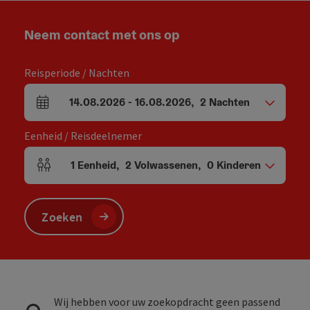
Neem contact met ons op
Reisperiode / Nachten
14.08.2026
-
16.08.2026
,
2
Nachten
Velden voor aankomst en vertrek
Eenheid / Reisdeelnemer
1
Eenheid
,
2
Volwassenen
,
0
Kinderen
Aantal eenheden en persoonsvelden
Zoeken
Wij hebben voor uw zoekopdracht geen passend