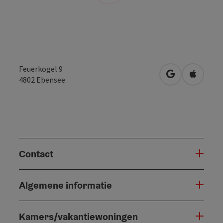
Feuerkogel 9
Openen in Go
Openen 
4802
Ebensee
Contact
Algemene informatie
Kamers/vakantiewoningen