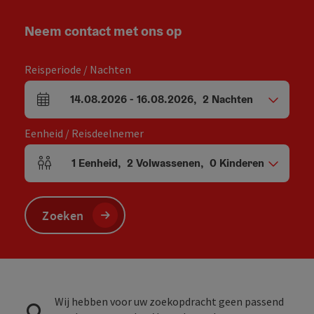
Neem contact met ons op
Reisperiode / Nachten
14.08.2026
-
16.08.2026
,
2
Nachten
Velden voor aankomst en vertrek
Eenheid / Reisdeelnemer
1
Eenheid
,
2
Volwassenen
,
0
Kinderen
Aantal eenheden en persoonsvelden
Zoeken
Wij hebben voor uw zoekopdracht geen passend