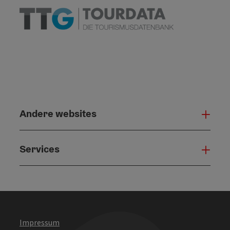
Andere websites
And
Services
Serv
Impressum