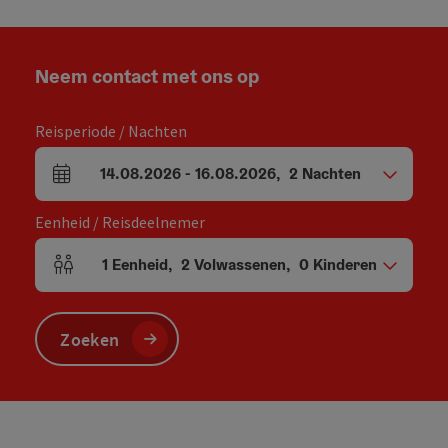
Neem contact met ons op
Reisperiode / Nachten
14.08.2026
-
16.08.2026
,
2
Nachten
Velden voor aankomst en vertrek
Eenheid / Reisdeelnemer
1
Eenheid
,
2
Volwassenen
,
0
Kinderen
Aantal eenheden en persoonsvelden
Zoeken