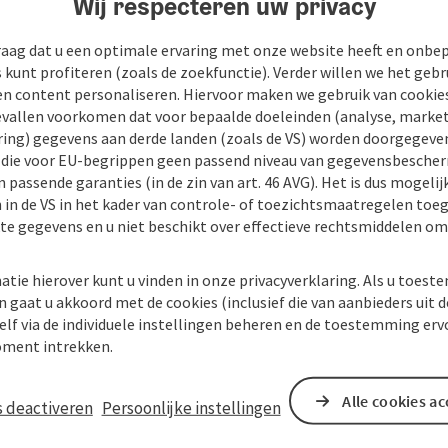
Wij respecteren uw privacy
raag dat u een optimale ervaring met onze website heeft en onbe
s kunt profiteren (zoals de zoekfunctie). Verder willen we het gebr
en content personaliseren. Hiervoor maken we gebruik van cookies
allen voorkomen dat voor bepaalde doeleinden (analyse, market
ing) gegevens aan derde landen (zoals de VS) worden doorgegeven 
) die voor EU-begrippen geen passend niveau van gegevensbesche
 passende garanties (in de zin van art. 46 AVG). Het is dus mogelij
 in de VS in het kader van controle- of toezichtsmaatregelen toe
kte gegevens en u niet beschikt over effectieve rechtsmiddelen om
atie hierover kunt u vinden in onze privacyverklaring. Als u toes
n gaat u akkoord met de cookies (inclusief die van aanbieders uit d
elf via de individuele instellingen beheren en de toestemming erv
ment intrekken.
Alle cookies a
s deactiveren
Persoonlijke instellingen