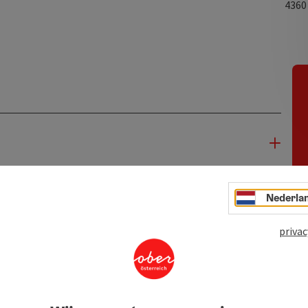
436
Nederla
privac