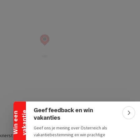
Banner inklappen
Geef feedback en win
e
W
i
n
e
e
n
v
a
k
a
n
t
i
Bann
vakanties
Geef ons je mening over Österreich als
vakantiebestemming en win prachtige
knerstraße 11