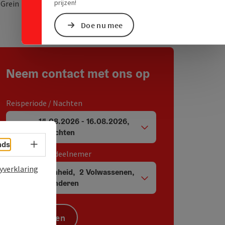
prijzen!
Openen in Google Maps
Openen in Apple M
0
Grein
Doe nu mee
Neem contact met ons op
Reisperiode / Nachten
14.08.2026
-
16.08.2026
,
Velden voor aankomst en vertrek
2
Nachten
Taalkeuze - menu openen
nds
Eenheid / Reisdeelnemer
yverklaring
1
Eenheid
,
2
Volwassenen
,
Aantal eenheden en persoonsvelden
0
Kinderen
Zoeken