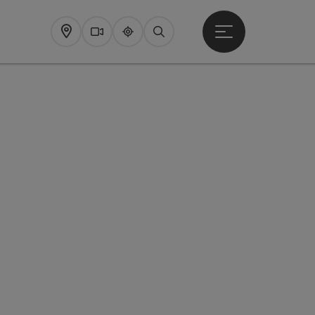
Startmenu openen
Map
Webcams
Upperguide
Zoeken
pyright