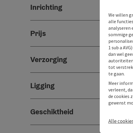
Inrichting
We willen g
alle functie
analyseren 
Prijs
sommige gev
personaliser
1 sub a AVG
dan wel geen
Verzorging
autoriteiten
tot verstre
te gaan.
Meer inform
Ligging
verleent, da
de cookies z
gewenst mo
Geschiktheid
Alle cookie