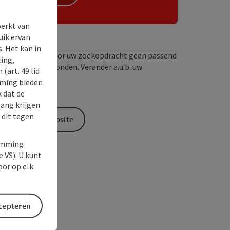
perkt van
uik ervan
. Het kan in
Wij hebben voor uw zoekopdracht geen passend
ing,
resultaat gevonden. Verander a.u.b. uw
(art. 49 lid
zoekcriteria!
rming bieden
k dat de
gang krijgen
 dit tegen
Naar de website
temming
e VS). U kunt
oor op elk
ccepteren