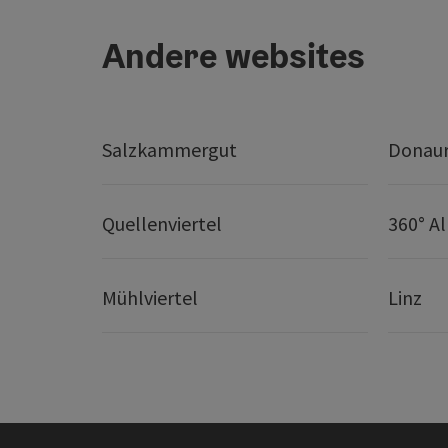
Andere websites
Salzkammergut
Donaur
Quellenviertel
360° A
Mühlviertel
Linz