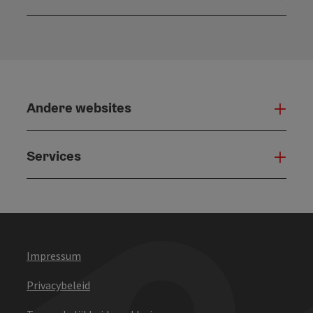
Open
Andere websites
And
Services
Serv
Impressum
Privacybeleid