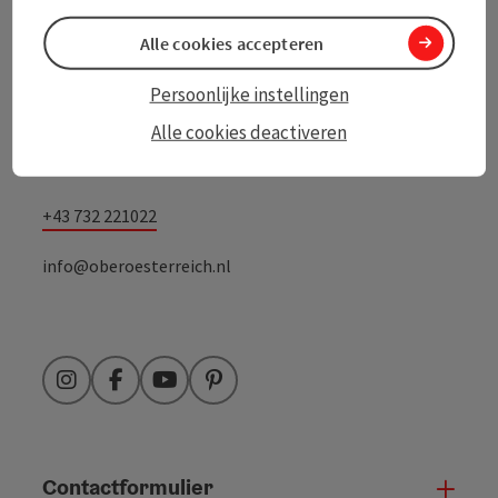
Alle cookies accepteren
Toerisme Oberösterreich
Persoonlijke instellingen
Freistädter Straße 119
Alle cookies deactiveren
4041 Linz
+43 732 221022
info@oberoesterreich.nl
Instagram
Facebook
YouTube
Pinterest
Contactformulier