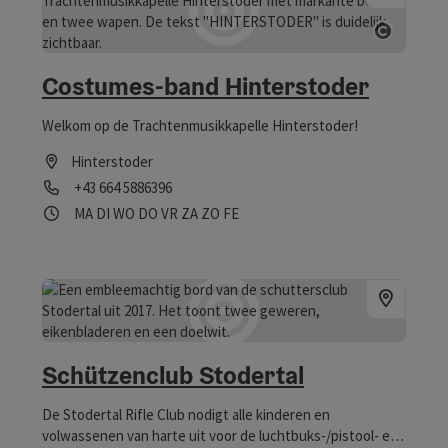
Start C
Costumes-band Hinterstoder
Welkom op de Trachtenmusikkapelle Hinterstoder!
Hinterstoder
Telefoon
+43 664 5886396
Openingstijden
maandag geopend
dinsdag geopend
woensdag geopend
donderdag geopend
vrijdag geopend
zaterdag geopend
zondag geopend
op feestdag geopend
MA
DI
WO
DO
VR
ZA
ZO
FE
Schützenclub Stodertal
De Stodertal Rifle Club nodigt alle kinderen en
volwassenen van harte uit voor de luchtbuks-/pistool- en