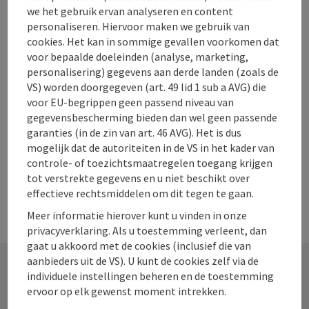
we het gebruik ervan analyseren en content
De vrijwillige brandweer Hinterstoder Falls Fire
personaliseren. Hiervoor maken we gebruik van
Department in de technische sectie Windischgarsten. Het
cookies. Het kan in sommige gevallen voorkomen dat
verplicht onderdeel van het vuur Hinterstoder omvat het
voor bepaalde doeleinden (analyse, marketing,
Hinterstoder
gehele gebied van de gemeente Hinterstoder met alle
personalisering) gegevens aan derde landen (zoals de
Telefoon
+43 7564 5222
districten.
VS) worden doorgegeven (art. 49 lid 1 sub a AVG) die
Openingstijden
maandag geopend
dinsdag geopend
woensdag geopend
donderdag geopend
vrijdag geopend
zaterdag geopend
zondag geopend
op feestdag geopend
MA
DI
WO
DO
VR
ZA
ZO
FE
voor EU-begrippen geen passend niveau van
gegevensbescherming bieden dan wel geen passende
garanties (in de zin van art. 46 AVG). Het is dus
mogelijk dat de autoriteiten in de VS in het kader van
controle- of toezichtsmaatregelen toegang krijgen
tot verstrekte gegevens en u niet beschikt over
effectieve rechtsmiddelen om dit tegen te gaan.
Meer informatie hierover kunt u vinden in onze
privacyverklaring. Als u toestemming verleent, dan
gaat u akkoord met de cookies (inclusief die van
aanbieders uit de VS). U kunt de cookies zelf via de
individuele instellingen beheren en de toestemming
Contact
ervoor op elk gewenst moment intrekken.