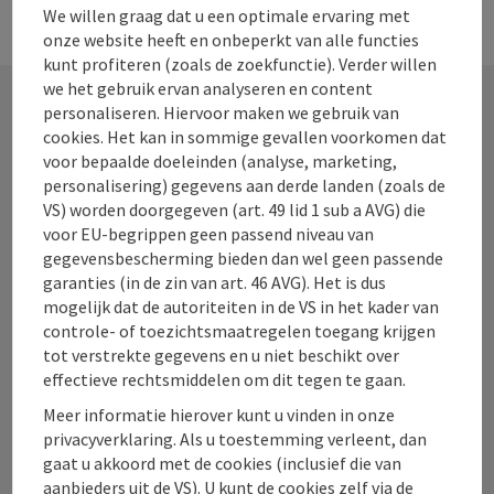
We willen graag dat u een optimale ervaring met
onze website heeft en onbeperkt van alle functies
kunt profiteren (zoals de zoekfunctie). Verder willen
we het gebruik ervan analyseren en content
personaliseren. Hiervoor maken we gebruik van
cookies. Het kan in sommige gevallen voorkomen dat
Contact
voor bepaalde doeleinden (analyse, marketing,
personalisering) gegevens aan derde landen (zoals de
VS) worden doorgegeven (art. 49 lid 1 sub a AVG) die
voor EU-begrippen geen passend niveau van
Toerisme Oberösterreich
gegevensbescherming bieden dan wel geen passende
garanties (in de zin van art. 46 AVG). Het is dus
Freistädter Straße 119
mogelijk dat de autoriteiten in de VS in het kader van
4041 Linz
controle- of toezichtsmaatregelen toegang krijgen
tot verstrekte gegevens en u niet beschikt over
effectieve rechtsmiddelen om dit tegen te gaan.
+43 732 221022
Meer informatie hierover kunt u vinden in onze
info@oberoesterreich.nl
privacyverklaring. Als u toestemming verleent, dan
gaat u akkoord met de cookies (inclusief die van
aanbieders uit de VS). U kunt de cookies zelf via de