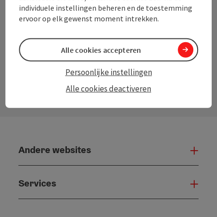
individuele instellingen beheren en de toestemming
ervoor op elk gewenst moment intrekken.
Instagram
Facebook
YouTube
Pinterest
Alle cookies accepteren
Contactformulier
Persoonlijke instellingen
Open
Alle cookies deactiveren
Andere websites
And
Services
Serv