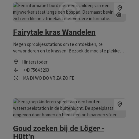
Start C
Fairytale kras Wandelen
Negen sprookjesstations om te ontdekken, te
verwonderen en te krassen! Bezoek de mooiste plekken
in het Stodertal en haal je knuffelmetje.
Hinterstoder
Telefoon
+43 7564 5263
Openingstijden
maandag geopend
dinsdag geopend
woensdag geopend
donderdag geopend
vrijdag geopend
zaterdag geopend
zondag geopend
op feestdag geopend
MA
DI
WO
DO
VR
ZA
ZO
FE
Goud zoeken bij de Löger -
Hütt'n