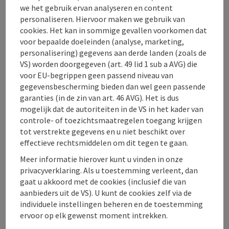
we het gebruik ervan analyseren en content
Telefoon
+43 7564 5205-0
personaliseren. Hiervoor maken we gebruik van
Openingstijden
maandag geopend
dinsdag geopend
woensdag geopend
donderdag geopend
vrijdag geopend
zaterdag geopend
zondag geopend
op feestdag geopend
MA
DI
WO
DO
VR
ZA
ZO
FE
cookies. Het kan in sommige gevallen voorkomen dat
voor bepaalde doeleinden (analyse, marketing,
personalisering) gegevens aan derde landen (zoals de
VS) worden doorgegeven (art. 49 lid 1 sub a AVG) die
voor EU-begrippen geen passend niveau van
gegevensbescherming bieden dan wel geen passende
Intersport Rent Hinterstoder
garanties (in de zin van art. 46 AVG). Het is dus
Höss-Express mid station
mogelijk dat de autoriteiten in de VS in het kader van
controle- of toezichtsmaatregelen toegang krijgen
Uw eerste adres in Hinterstoder als het gaat om sport,
tot verstrekte gegevens en u niet beschikt over
competent en vriendelijk advies, maakt niet uit of
effectieve rechtsmiddelen om dit tegen te gaan.
je winkelt, huurt of voor service komt, de dienst -
Hinterstoder
Meer informatie hierover kunt u vinden in onze
vertrouw op de know-how van INTERSPORT Pachleitner!
Telefoon
+43 7564 5205-0
privacyverklaring. Als u toestemming verleent, dan
gaat u akkoord met de cookies (inclusief die van
Openingstijden
maandag geopend
dinsdag geopend
woensdag geopend
donderdag geopend
vrijdag geopend
zaterdag geopend
zondag geopend
op feestdag geopend
MA
DI
WO
DO
VR
ZA
ZO
FE
aanbieders uit de VS). U kunt de cookies zelf via de
individuele instellingen beheren en de toestemming
ervoor op elk gewenst moment intrekken.
vorige pagina
Volge
1
2