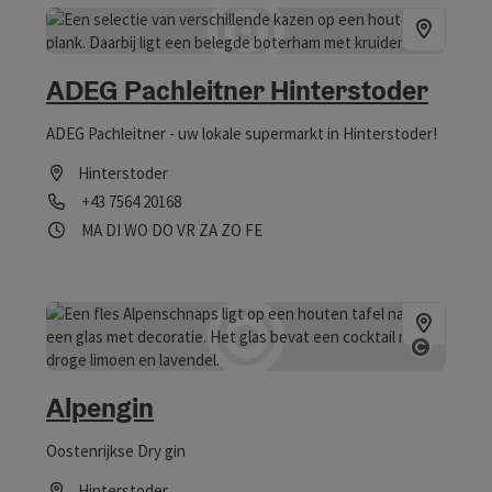
ADEG Pachleitner Hinterstoder
ADEG Pachleitner - uw lokale supermarkt in Hinterstoder!
Hinterstoder
Telefoon
+43 7564 20168
Openingstijden
maandag geopend
dinsdag geopend
woensdag geopend
donderdag geopend
vrijdag geopend
zaterdag geopend
zondag geopend
op feestdag geopend
MA
DI
WO
DO
VR
ZA
ZO
FE
Start C
Alpengin
Oostenrijkse Dry gin
Hinterstoder