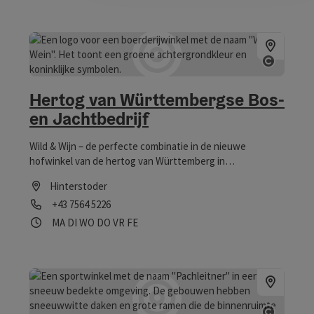
Start C
Hertog van Württembergse Bos-
en Jachtbedrijf
Wild & Wijn – de perfecte combinatie in de nieuwe
hofwinkel van de hertog van Württemberg in
Hinterstoder.
Hinterstoder
Telefoon
+43 7564 5226
Openingstijden
maandag geopend
dinsdag geopend
woensdag geopend
donderdag geopend
vrijdag geopend
op feestdag geopend
MA
DI
WO
DO
VR
FE