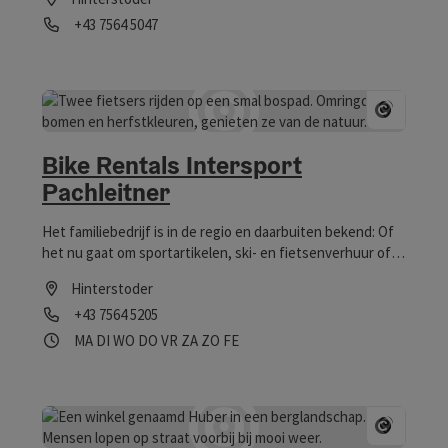
Telefoon
+43 7564 5047
Openingstijden
Start C
Bike Rentals Intersport
Pachleitner
Het familiebedrijf is in de regio en daarbuiten bekend: Of
het nu gaat om sportartikelen, ski- en fietsenverhuur of
service, bij Pachleitner zijn bewegingsliefhebbers aan het
Hinterstoder
juiste adres.
Telefoon
+43 7564 5205
Openingstijden
maandag geopend
dinsdag geopend
woensdag geopend
donderdag geopend
vrijdag geopend
zaterdag geopend
zondag geopend
op feestdag geopend
MA
DI
WO
DO
VR
ZA
ZO
FE