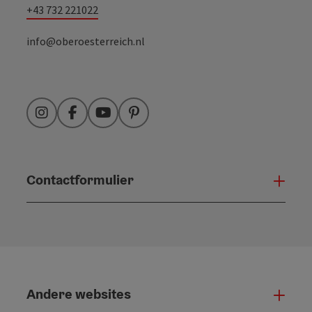
+43 732 221022
info@oberoesterreich.nl
Instagram
Facebook
YouTube
Pinterest
Contactformulier
Open
Andere websites
And