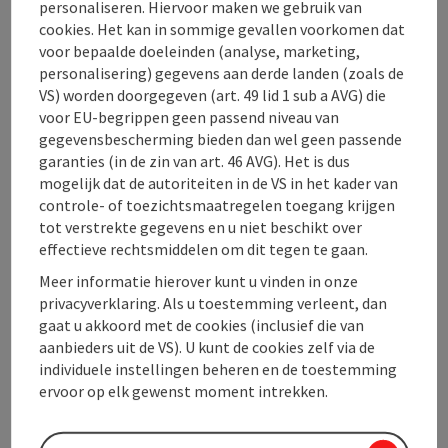
Edtbauernalm
personaliseren. Hiervoor maken we gebruik van
cookies. Het kan in sommige gevallen voorkomen dat
Hinterstoder
voor bepaalde doeleinden (analyse, marketing,
Evenementencentrum
personalisering) gegevens aan derde landen (zoals de
VS) worden doorgegeven (art. 49 lid 1 sub a AVG) die
Welkom op de Youth House Edtbauernalm in Hinterstoder!
voor EU-begrippen geen passend niveau van
gegevensbescherming bieden dan wel geen passende
W-LAN (gratis)
garanties (in de zin van art. 46 AVG). Het is dus
mogelijk dat de autoriteiten in de VS in het kader van
controle- of toezichtsmaatregelen toegang krijgen
tot verstrekte gegevens en u niet beschikt over
effectieve rechtsmiddelen om dit tegen te gaan.
Triforêt alpin.resort by
Meer informatie hierover kunt u vinden in onze
privacyverklaring. Als u toestemming verleent, dan
Falkensteiner
gaat u akkoord met de cookies (inclusief die van
aanbieders uit de VS). U kunt de cookies zelf via de
Hinterstoder
individuele instellingen beheren en de toestemming
Evenementencentrum
ervoor op elk gewenst moment intrekken.
Welkom thuis in het Triforêt alpin.resort by Falkensteiner in
Hinterstoder – uw jaarrond toevluchtsoord temidden van