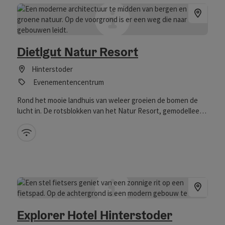
Dietlgut Natur Resort
Hinterstoder
Evenementencentrum
Rond het mooie landhuis van weleer groeien de bomen de
lucht in. De rotsblokken van het Natur Resort, gemodelleerd
naar de rotsen, zijn tussen de open plekken komen te staan.
De eigen bron van het landgoed levert het water, de schone
W-LAN (gratis)
elektriciteit voor het goede leven en de elektrische
oplaadstations worden geleverd door de Dietlgut-
energiecentrale aan de nabijgelegen rivier de Steyr, die niet
ver van het landgoed ontspringt. Kinderlachen,
sneeuwballengevechten, tikkertje spelen, een dam bouwen
op de beek: levensvreugde is thuis in het natuurgebied. Voor
lawaai en hectiek is geen plaats – het is geen toeval dat de
Explorer Hotel Hinterstoder
rustgevende bergvaleriaan met zijn bloesem model stond