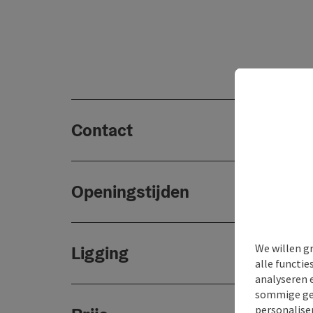
Contact
Openingstijden
We willen g
Ligging
alle functie
analyseren 
sommige gev
personaliser