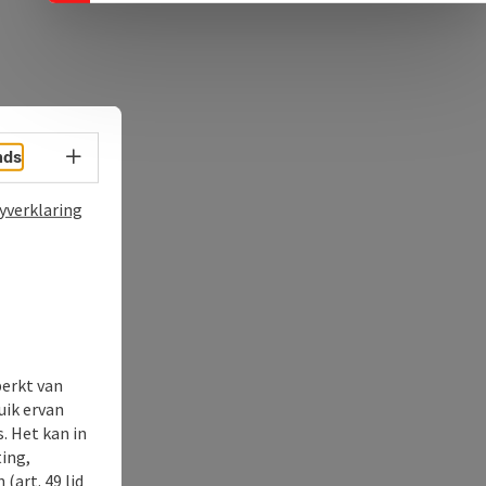
Taalkeuze - menu openen
nds
yverklaring
perkt van
uik ervan
. Het kan in
ing,
(art. 49 lid