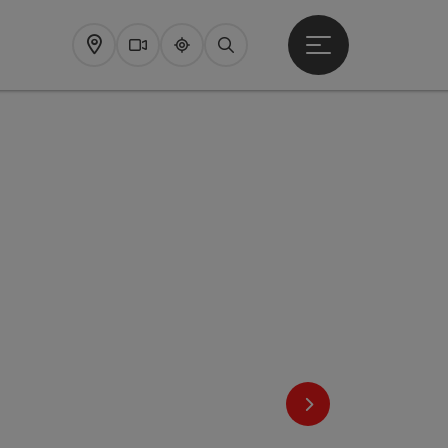
Startmenu openen
Map
Webcams
Upperguide
Zoeken
nächstes Element