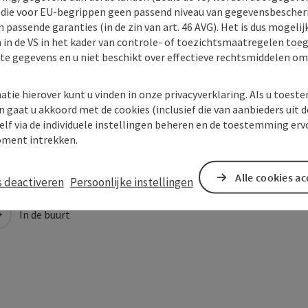
) die voor EU-begrippen geen passend niveau van gegevensbesche
 passende garanties (in de zin van art. 46 AVG). Het is dus mogelij
 in de VS in het kader van controle- of toezichtsmaatregelen toe
kte gegevens en u niet beschikt over effectieve rechtsmiddelen om
atie hierover kunt u vinden in onze privacyverklaring. Als u toes
n gaat u akkoord met de cookies (inclusief die van aanbieders uit d
elf via de individuele instellingen beheren en de toestemming erv
ment intrekken.
Alle cookies a
s deactiveren
Persoonlijke instellingen
In de buurt