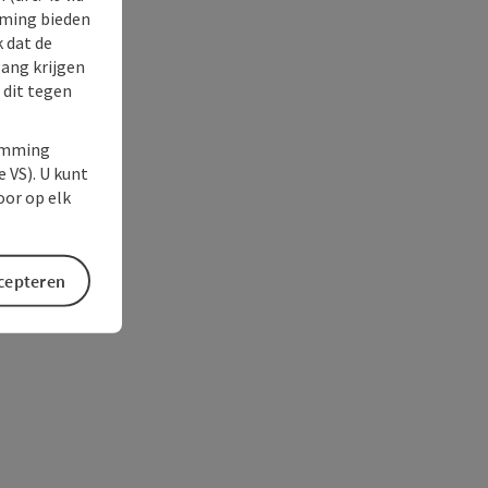
rming bieden
k dat de
gang krijgen
 dit tegen
temming
e VS). U kunt
oor op elk
ccepteren