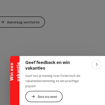
Aanvraag versturen
Banner inklappen
Geef feedback en win
e
W
i
n
e
e
n
v
a
k
a
n
t
i
Bann
vakanties
Geef ons je mening over Österreich als
vakantiebestemming en win prachtige
prijzen!
Doe nu mee
ogle Maps
in Apple Maps