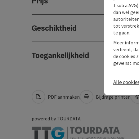
Prijs
1 sub a AVG
dan wel geen
autoriteiten
tot verstre
Geschiktheid
te gaan.
Meer inform
verleent, da
Toegankelijkheid
de cookies z
gewenst mo
Alle cookie
PDF aanmaken
Bijdrage printen
powered by
TOURDATA