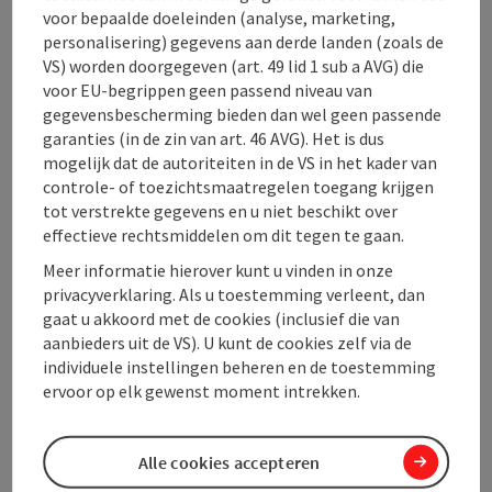
voor bepaalde doeleinden (analyse, marketing,
personalisering) gegevens aan derde landen (zoals de
Contact
VS) worden doorgegeven (art. 49 lid 1 sub a AVG) die
voor EU-begrippen geen passend niveau van
gegevensbescherming bieden dan wel geen passende
Openingstijden
garanties (in de zin van art. 46 AVG). Het is dus
mogelijk dat de autoriteiten in de VS in het kader van
controle- of toezichtsmaatregelen toegang krijgen
Ligging
tot verstrekte gegevens en u niet beschikt over
effectieve rechtsmiddelen om dit tegen te gaan.
Sporttypen
Meer informatie hierover kunt u vinden in onze
privacyverklaring. Als u toestemming verleent, dan
gaat u akkoord met de cookies (inclusief die van
Prijs
aanbieders uit de VS). U kunt de cookies zelf via de
individuele instellingen beheren en de toestemming
ervoor op elk gewenst moment intrekken.
Geschiktheid
Alle cookies accepteren
Toegankelijkheid