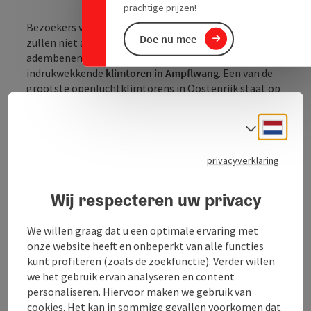
prachtige prijzen!
Bezoekers van het schilderachtige
Hausruckwald
Doe nu mee
zullen niet alleen gefascineerd zijn door de
adembenemende natuur, maar ook door de
indrukwekkende
klimtoren in Ampflwang
. Een van de
grootste openluchtklimtorens in Oostenrijk staat op
het terrein van het Naturfreunde clubhuis en belooft
een echt klimavontuur voor outdoorliefhebbers.
Neder
Taalke
Met een indrukwekkend
klimoppervlak van 125 m²
biedt de toren talloze spannende routes in
privacyverklaring
verschillende moeilijkheidsgraden - van gemakkelijk
(III) tot uitdagend (VIII). Of je nu beginner of prof
Wij respecteren uw privacy
bent, elke klimmer vindt hier zijn perfecte uitdaging.
De
10 meter hoge toren
maakt indruk met zijn
We willen graag dat u een optimale ervaring met
verscheidenheid ...
onze website heeft en onbeperkt van alle functies
kunt profiteren (zoals de zoekfunctie). Verder willen
Beschrijving volledig aangeven
we het gebruik ervan analyseren en content
personaliseren. Hiervoor maken we gebruik van
cookies. Het kan in sommige gevallen voorkomen dat