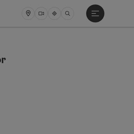
Startmenu openen
Map
Webcams
Upperguide
Zoeken
or
pyright