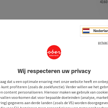
416
rmatie kantoor in Aigen-Schlägl.
Nederla
privac
Wij respecteren uw privacy
raag dat u een optimale ervaring met onze website heeft en onbe
s kunt profiteren (zoals de zoekfunctie). Verder willen we het gebr
en content personaliseren. Hiervoor maken we gebruik van cookies
allen voorkomen dat voor bepaalde doeleinden (analyse, market
ing) gegevens aan derde landen (zoals de VS) worden doorgegeven 
) die voor EU-begrippen geen passend niveau van gegevensbesche