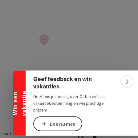
Banner inklappen
Geef feedback en win
Bann
vakanties
e
W
i
n
e
e
n
v
a
k
a
n
t
i
Geef ons je mening over Österreich als
vakantiebestemming en win prachtige
prijzen!
Doe nu mee
sesselbergstraße 18