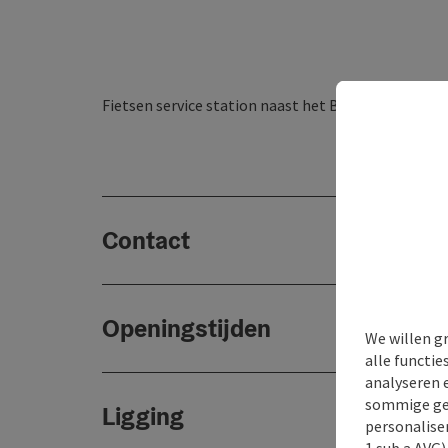
Fietsen service station naast het Böhmerwald info
Contact
Openingstijden
We willen g
alle functie
analyseren 
sommige gev
Ligging
personaliser
1 sub a AVG