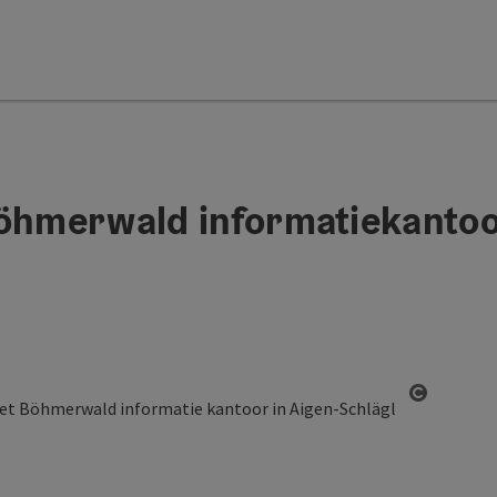
Böhmerwald informatiekanto
Start Co