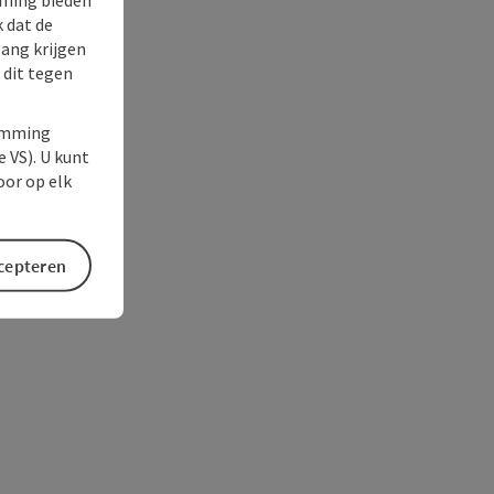
k dat de
gang krijgen
 dit tegen
temming
e VS). U kunt
oor op elk
ccepteren