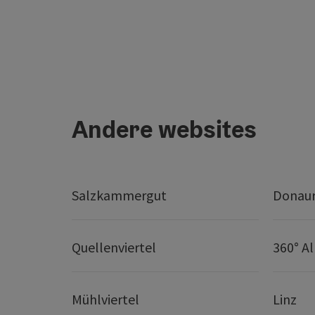
Andere websites
Salzkammergut
Donaur
Quellenviertel
360° A
Mühlviertel
Linz