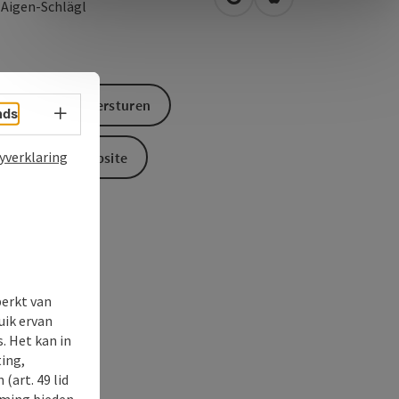
Openen in Google Maps
Openen in Apple M
0
Aigen-Schlägl
Aanvraag versturen
Taalkeuze - menu openen
nds
yverklaring
Naar de website
perkt van
uik ervan
. Het kan in
ing,
(art. 49 lid
rming bieden