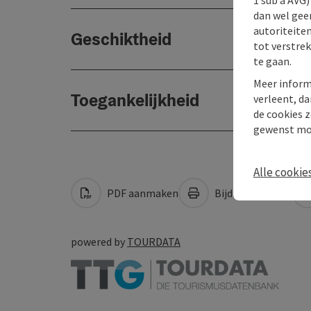
dan wel geen
autoriteiten
Geschiktheid
tot verstre
te gaan.
Meer inform
Toegankelijkheid
verleent, da
de cookies z
gewenst mo
Alle cookie
PDF aanmaken
Bijdrage printen
powered by
TOURDATA