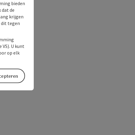
rming bieden
k dat de
gang krijgen
 dit tegen
temming
e VS). U kunt
oor op elk
ccepteren