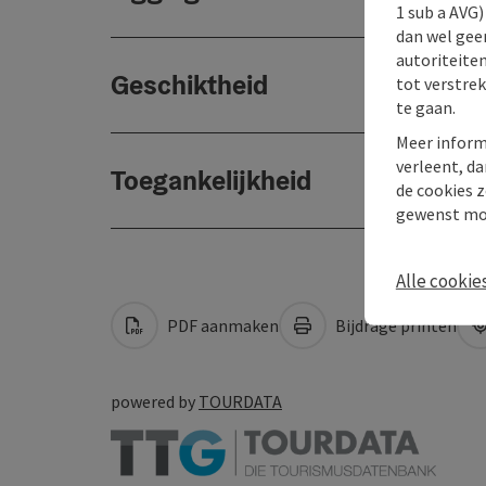
1 sub a AVG
dan wel geen
autoriteiten
Geschiktheid
tot verstre
te gaan.
Meer inform
verleent, da
Toegankelijkheid
de cookies z
gewenst mo
Alle cookie
PDF aanmaken
Bijdrage printen
powered by
TOURDATA