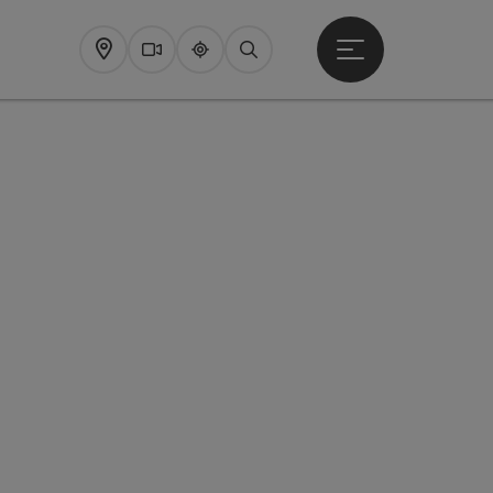
Startmenu openen
Map
Webcams
Upperguide
Zoeken
opyright