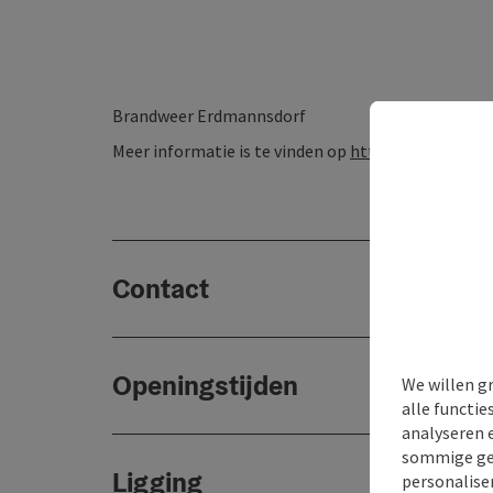
Brandweer Erdmannsdorf
Meer informatie is te vinden op
https://www.ff-gu
Contact
Openingstijden
We willen g
alle functie
analyseren 
sommige gev
Ligging
personaliser