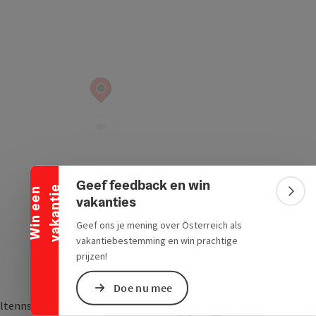
Banner inklappen
Geef feedback en win
e
W
i
n
e
e
n
v
a
k
a
n
t
i
Bann
vakanties
Geef ons je mening over Österreich als
vakantiebestemming en win prachtige
prijzen!
Doe nu mee
ltennstraße 6