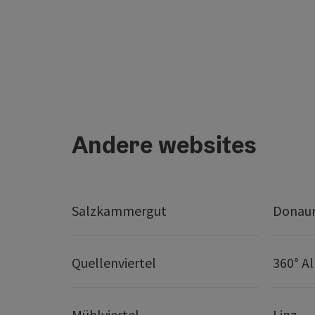
Andere websites
Salzkammergut
Donaur
Quellenviertel
360° A
Mühlviertel
Linz