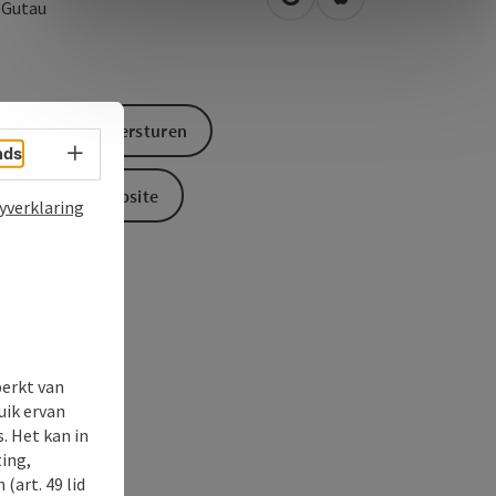
Openen in Google Maps
Openen in Apple M
3
Gutau
Aanvraag versturen
Taalkeuze - menu openen
nds
Naar de website
yverklaring
perkt van
uik ervan
. Het kan in
ing,
(art. 49 lid