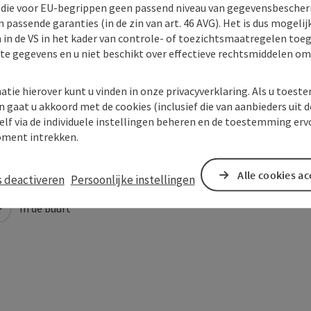
) die voor EU-begrippen geen passend niveau van gegevensbesche
 passende garanties (in de zin van art. 46 AVG). Het is dus mogelij
 in de VS in het kader van controle- of toezichtsmaatregelen toe
kte gegevens en u niet beschikt over effectieve rechtsmiddelen om
atie hierover kunt u vinden in onze privacyverklaring. Als u toes
n gaat u akkoord met de cookies (inclusief die van aanbieders uit d
elf via de individuele instellingen beheren en de toestemming erv
ment intrekken.
Alle cookies a
s deactiveren
Persoonlijke instellingen
In de buurt