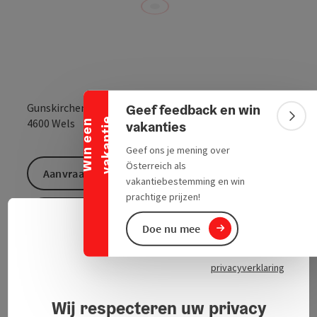
Banner inklappen
Gunskirchener Straße 7
Geef feedback en win
e
Openen in Goo
Openen i
Bann
4600
Wels
W
i
n
e
e
n
v
a
k
a
n
t
i
vakanties
Geef ons je mening over
Österreich als
Aanvraag versturen
vakantiebestemming en win
prachtige prijzen!
Naar de website
Doe nu mee
Neder
Taalke
privacyverklaring
Wij respecteren uw privacy