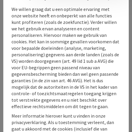
Contact
We willen graag dat u een optimale ervaring met
onze website heeft en onbeperkt van alle functies
kunt profiteren (zoals de zoekfunctie). Verder willen
Openingstijden
we het gebruik ervan analyseren en content
personaliseren. Hiervoor maken we gebruik van
cookies. Het kan in sommige gevallen voorkomen dat
Ligging
voor bepaalde doeleinden (analyse, marketing,
personalisering) gegevens aan derde landen (zoals de
VS) worden doorgegeven (art. 49 lid 1 sub a AVG) die
Geschiktheid
voor EU-begrippen geen passend niveau van
gegevensbescherming bieden dan wel geen passende
garanties (in de zin van art. 46 AVG). Het is dus
Toegankelijkheid
mogelijk dat de autoriteiten in de VS in het kader van
controle- of toezichtsmaatregelen toegang krijgen
tot verstrekte gegevens en u niet beschikt over
effectieve rechtsmiddelen om dit tegen te gaan.
Meer informatie hierover kunt u vinden in onze
PDF aanmaken
In de buurt
privacyverklaring. Als u toestemming verleent, dan
gaat u akkoord met de cookies (inclusief die van
Bijdrage printen