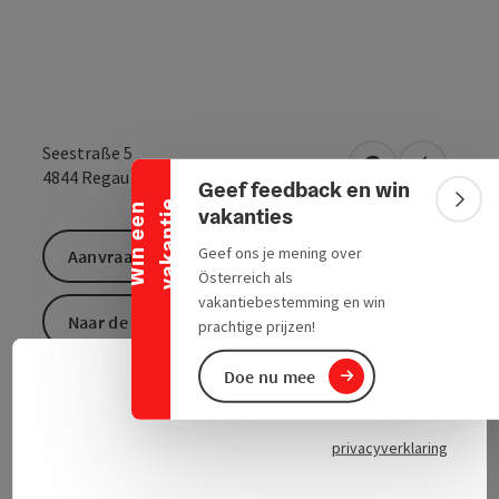
Banner inklappen
Seestraße 5
Openen in Goo
Openen i
4844
Regau
Geef feedback en win
e
Bann
W
i
n
e
e
n
v
a
k
a
n
t
i
vakanties
Geef ons je mening over
Aanvraag versturen
Österreich als
vakantiebestemming en win
Naar de website
prachtige prijzen!
Doe nu mee
Neder
Taalke
privacyverklaring