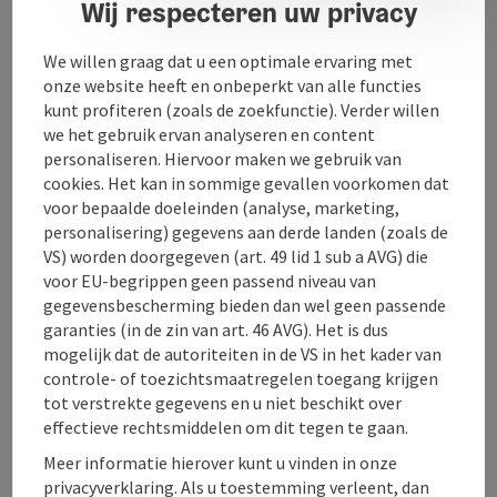
Wij respecteren uw privacy
Contact
We willen graag dat u een optimale ervaring met
Openingstijden
onze website heeft en onbeperkt van alle functies
kunt profiteren (zoals de zoekfunctie). Verder willen
we het gebruik ervan analyseren en content
Ligging
personaliseren. Hiervoor maken we gebruik van
cookies. Het kan in sommige gevallen voorkomen dat
voor bepaalde doeleinden (analyse, marketing,
Prijs
personalisering) gegevens aan derde landen (zoals de
VS) worden doorgegeven (art. 49 lid 1 sub a AVG) die
voor EU-begrippen geen passend niveau van
Geschiktheid
gegevensbescherming bieden dan wel geen passende
garanties (in de zin van art. 46 AVG). Het is dus
mogelijk dat de autoriteiten in de VS in het kader van
Toegankelijkheid
controle- of toezichtsmaatregelen toegang krijgen
tot verstrekte gegevens en u niet beschikt over
effectieve rechtsmiddelen om dit tegen te gaan.
Meer informatie hierover kunt u vinden in onze
privacyverklaring. Als u toestemming verleent, dan
PDF aanmaken