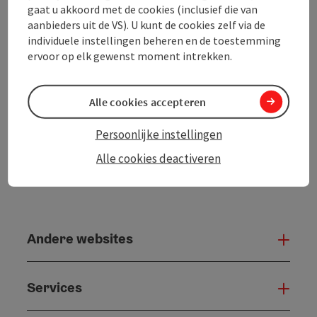
In de buurt
gaat u akkoord met de cookies (inclusief die van
aanbieders uit de VS). U kunt de cookies zelf via de
Bijdrage printen
individuele instellingen beheren en de toestemming
ervoor op elk gewenst moment intrekken.
powered by
TOURDATA
Alle cookies accepteren
Persoonlijke instellingen
Alle cookies deactiveren
Andere websites
And
Services
Serv