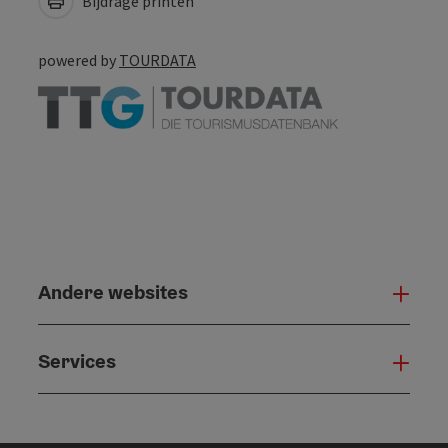
Bijdrage printen
powered by
TOURDATA
Andere websites
And
Services
Serv