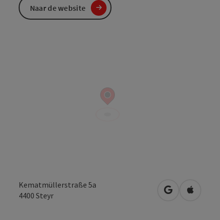
Naar de website
Kematmüllerstraße 5a
Openen in Go
Openen 
4400
Steyr