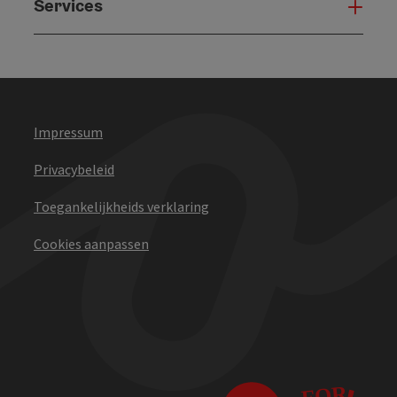
Services
Serv
Impressum
Privacybeleid
Toegankelijkheids verklaring
Cookies aanpassen