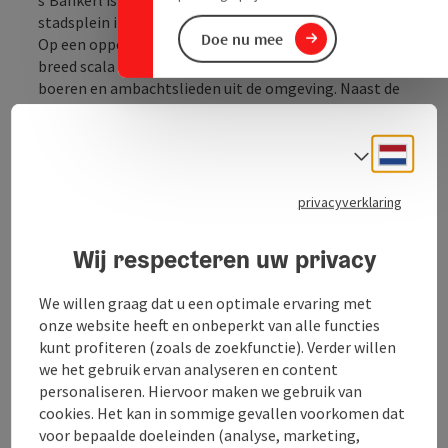
stadsplein in Pregarten.
Doe nu mee
Op een oppervlakte van meer dan 60 m² biedt het een
breed scala aan regionale producten van lokale
boeren en ambachtslieden uit de omgeving. Naast de
producten worden er ook workshops en seminars
aangeboden.
Neder
De winkel is dagelijks geopend van 5.00 tot 23.00 uur
Taalke
en is de klok rond vrij toegankelijk. Betaling (contant
of via pinautomaat) via het moderne kassasysteem is
privacyverklaring
gebaseerd op het "zelfbedieningssysteem", waarbij
klanten zelf hun producten scannen en betalen.
Wij respecteren uw privacy
Meer informatie over de regionale winkel "s'Bankerl"
vind je op de homepage ...
We willen graag dat u een optimale ervaring met
Beschrijving volledig aangeven
onze website heeft en onbeperkt van alle functies
kunt profiteren (zoals de zoekfunctie). Verder willen
we het gebruik ervan analyseren en content
personaliseren. Hiervoor maken we gebruik van
cookies. Het kan in sommige gevallen voorkomen dat
voor bepaalde doeleinden (analyse, marketing,
Contact