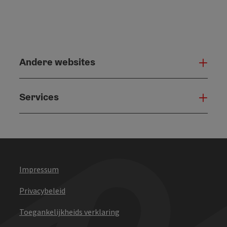
Andere websites
And
Services
Serv
Impressum
Privacybeleid
Toegankelijkheids verklaring