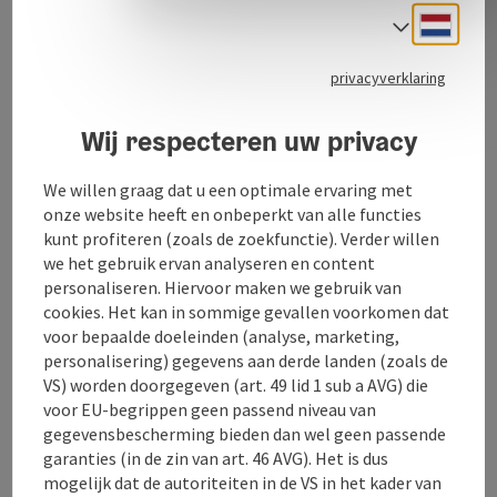
donderdag
Neder
elke dinsdag en donderdag een mooie selectie
Taalke
schilderijen en illustraties van
illustraties van de Britse kunstenares Julia Renner en
privacyverklaring
de Oostenrijkse kunstenares Laura Koller. De
De twee kunstenaars zijn zelf aanwezig.
Wij respecteren uw privacy
Ze gebruikt voornamelijk olie- en aquarelverf en
zachte pastels of gemengde techniek om haar
We willen graag dat u een optimale ervaring met
fascinatie voor het veranderende licht in de natuur uit
onze website heeft en onbeperkt van alle functies
te drukken. Julia Renner werkt momenteel aan
kunt profiteren (zoals de zoekfunctie). Verder willen
portretschilderijen. Je kunt nu over de schouder van de
we het gebruik ervan analyseren en content
kunstenaar meekijken terwijl ze werkt. Laura Koller en
personaliseren. Hiervoor maken we gebruik van
Julia Renner gebruiken de galerie ook ...
cookies. Het kan in sommige gevallen voorkomen dat
voor bepaalde doeleinden (analyse, marketing,
Beschrijving volledig aangeven
personalisering) gegevens aan derde landen (zoals de
VS) worden doorgegeven (art. 49 lid 1 sub a AVG) die
voor EU-begrippen geen passend niveau van
gegevensbescherming bieden dan wel geen passende
garanties (in de zin van art. 46 AVG). Het is dus
Contact
mogelijk dat de autoriteiten in de VS in het kader van