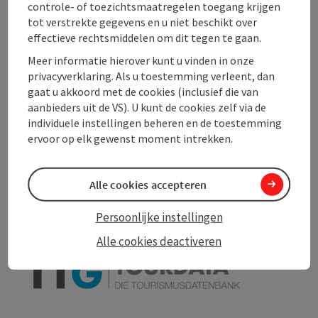
controle- of toezichtsmaatregelen toegang krijgen
tot verstrekte gegevens en u niet beschikt over
Ligging
effectieve rechtsmiddelen om dit tegen te gaan.
Meer informatie hierover kunt u vinden in onze
privacyverklaring. Als u toestemming verleent, dan
Toegankelijkheid
gaat u akkoord met de cookies (inclusief die van
aanbieders uit de VS). U kunt de cookies zelf via de
individuele instellingen beheren en de toestemming
ervoor op elk gewenst moment intrekken.
PDF aanmaken
In de buurt
Alle cookies accepteren
Bijdrage printen
Persoonlijke instellingen
powered by
TOURDATA
Alle cookies deactiveren