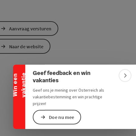
Aanvraag versturen
Naar de website
Banner inklappen
Geef feedback en win
e
W
i
n
e
e
n
v
a
k
a
n
t
i
Bann
vakanties
Geef ons je mening over Österreich als
vakantiebestemming en win prachtige
prijzen!
Doe nu mee
ogle Maps
in Apple Maps