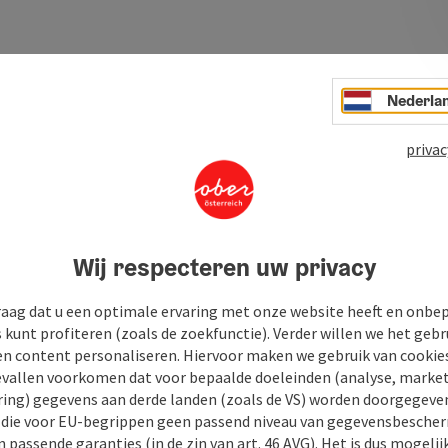
Nederla
privac
Wij respecteren uw privacy
raag dat u een optimale ervaring met onze website heeft en onbe
s kunt profiteren (zoals de zoekfunctie). Verder willen we het gebr
en content personaliseren. Hiervoor maken we gebruik van cookies
allen voorkomen dat voor bepaalde doeleinden (analyse, market
ing) gegevens aan derde landen (zoals de VS) worden doorgegeven 
) die voor EU-begrippen geen passend niveau van gegevensbesche
 passende garanties (in de zin van art. 46 AVG). Het is dus mogelij