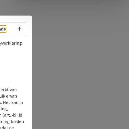
Taalkeuze - menu openen
nds
yverklaring
perkt van
uik ervan
. Het kan in
ing,
(art. 49 lid
rming bieden
k dat de