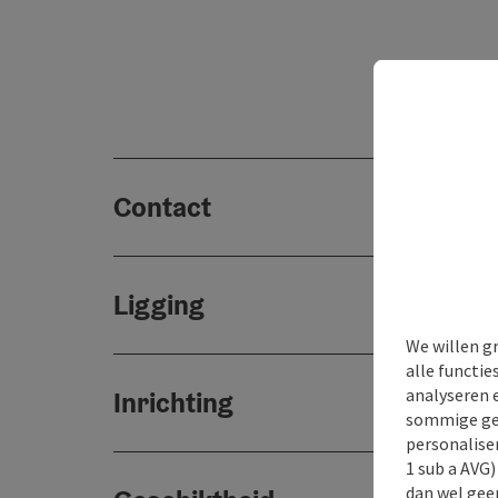
Contact
Ligging
We willen g
alle functie
analyseren 
Inrichting
sommige gev
personaliser
1 sub a AVG
dan wel geen