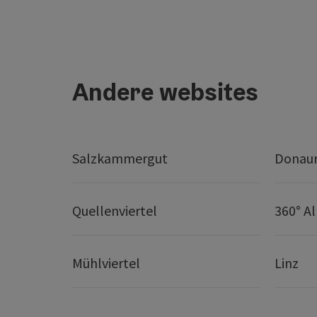
Andere websites
Salzkammergut
Donaur
Quellenviertel
360° A
Mühlviertel
Linz