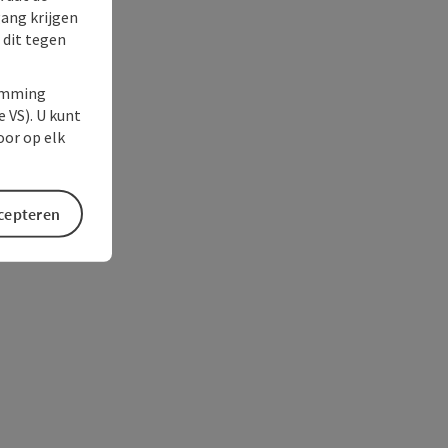
gang krijgen
 dit tegen
temming
e VS). U kunt
oor op elk
ccepteren