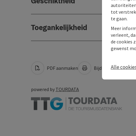
Geschiktheid
autoriteiten
tot verstre
te gaan.
Toegankelijkheid
Meer inform
verleent, da
de cookies z
gewenst mo
Alle cookie
PDF aanmaken
Bijdrage printen
powered by
TOURDATA