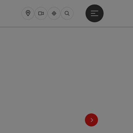
Startmenu openen
Map
Webcams
Upperguide
Zoeken
nächstes Element