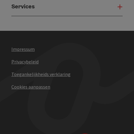
Services
Serv
Impressum
Privacybeleid
Toegankelijkheids verklaring
Cookies aanpassen