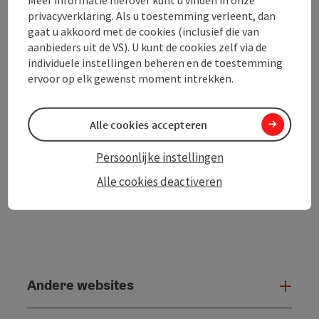
privacyverklaring. Als u toestemming verleent, dan
gaat u akkoord met de cookies (inclusief die van
PDF aanmaken
In de buurt
aanbieders uit de VS). U kunt de cookies zelf via de
individuele instellingen beheren en de toestemming
Bijdrage printen
ervoor op elk gewenst moment intrekken.
powered by
TOURDATA
Alle cookies accepteren
Persoonlijke instellingen
Alle cookies deactiveren
Andere websites
And