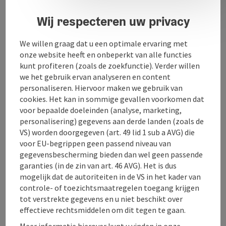
behoort tot het dekenaat Traun van het bisdom Linz.
Wij respecteren uw privacy
We willen graag dat u een optimale ervaring met
onze website heeft en onbeperkt van alle functies
kunt profiteren (zoals de zoekfunctie). Verder willen
Contact
we het gebruik ervan analyseren en content
personaliseren. Hiervoor maken we gebruik van
cookies. Het kan in sommige gevallen voorkomen dat
Openingstijden
voor bepaalde doeleinden (analyse, marketing,
personalisering) gegevens aan derde landen (zoals de
Ligging
VS) worden doorgegeven (art. 49 lid 1 sub a AVG) die
voor EU-begrippen geen passend niveau van
gegevensbescherming bieden dan wel geen passende
Geschiktheid
garanties (in de zin van art. 46 AVG). Het is dus
mogelijk dat de autoriteiten in de VS in het kader van
controle- of toezichtsmaatregelen toegang krijgen
Toegankelijkheid
tot verstrekte gegevens en u niet beschikt over
effectieve rechtsmiddelen om dit tegen te gaan.
Meer informatie hierover kunt u vinden in onze