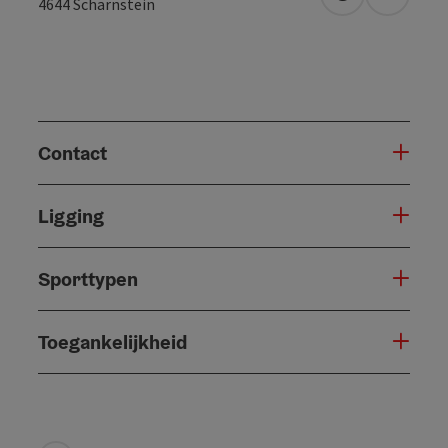
Openen in Go
Openen 
4644
Scharnstein
Contact
Ligging
Sporttypen
Toegankelijkheid