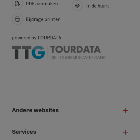
PDF aanmaken
In de buurt
Bijdrage printen
powered by
TOURDATA
Andere websites
And
Services
Serv