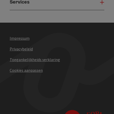
Services
Serv
Impressum
Privacybeleid
Toegankelijkheids verklaring
Cookies aanpassen