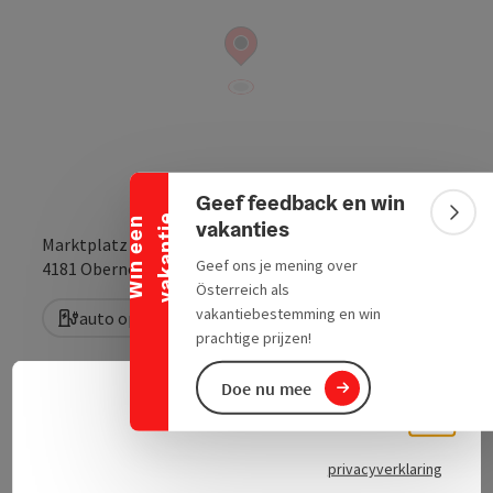
Banner inklappen
Geef feedback en win
e
Bann
W
i
n
e
e
n
v
a
k
a
n
t
i
vakanties
Marktplatz
Geef ons je mening over
Openen in Goo
Openen i
4181
Oberneukirchen
Österreich als
vakantiebestemming en win
auto oplaadstation
e-bike oplaadpunt
prachtige prijzen!
Doe nu mee
Neder
Taalke
Exploitant: Energie AG
Laadvermogen: 3 kW Schuko, 4 kW caravan
privacyverklaring
stopcontact