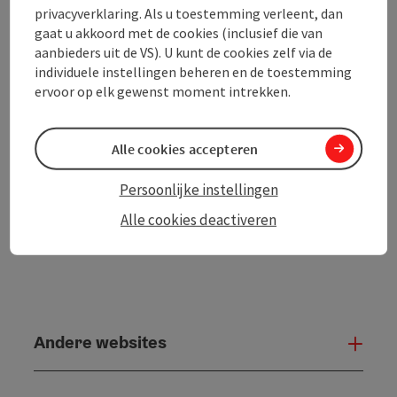
privacyverklaring. Als u toestemming verleent, dan
gaat u akkoord met de cookies (inclusief die van
PDF aanmaken
In de buurt
aanbieders uit de VS). U kunt de cookies zelf via de
individuele instellingen beheren en de toestemming
Bijdrage printen
ervoor op elk gewenst moment intrekken.
powered by
TOURDATA
Alle cookies accepteren
Persoonlijke instellingen
Alle cookies deactiveren
Andere websites
And