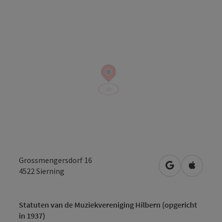
Grossmengersdorf 16
Openen in Go
Openen 
4522
Sierning
Statuten van de Muziekvereniging Hilbern (opgericht
in 1937)