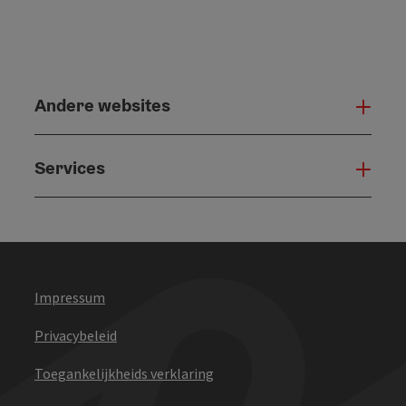
Andere websites
And
Services
Serv
Impressum
Privacybeleid
Toegankelijkheids verklaring