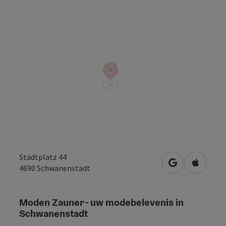
Stadtplatz 44
Openen in Go
Openen 
4690
Schwanenstadt
Moden Zauner - uw modebelevenis in
Schwanenstadt