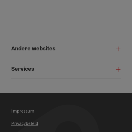
Andere websites
And
Services
Serv
Impressum
Privacybeleid