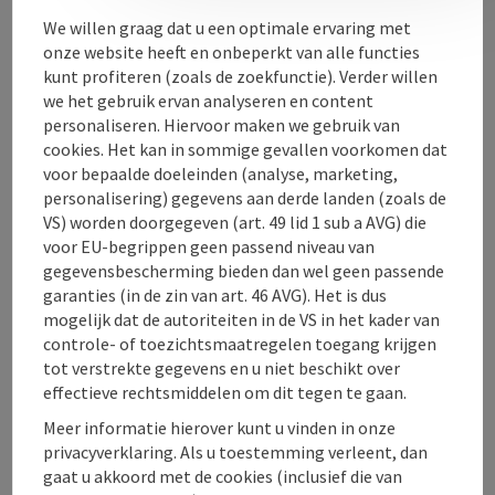
verschillende evenementen voor jong en oud.
We willen graag dat u een optimale ervaring met
onze website heeft en onbeperkt van alle functies
kunt profiteren (zoals de zoekfunctie). Verder willen
we het gebruik ervan analyseren en content
personaliseren. Hiervoor maken we gebruik van
cookies. Het kan in sommige gevallen voorkomen dat
Contact
voor bepaalde doeleinden (analyse, marketing,
personalisering) gegevens aan derde landen (zoals de
VS) worden doorgegeven (art. 49 lid 1 sub a AVG) die
Ligging
voor EU-begrippen geen passend niveau van
gegevensbescherming bieden dan wel geen passende
Toegankelijkheid
garanties (in de zin van art. 46 AVG). Het is dus
mogelijk dat de autoriteiten in de VS in het kader van
controle- of toezichtsmaatregelen toegang krijgen
tot verstrekte gegevens en u niet beschikt over
effectieve rechtsmiddelen om dit tegen te gaan.
PDF aanmaken
Meer informatie hierover kunt u vinden in onze
In de buurt
privacyverklaring. Als u toestemming verleent, dan
gaat u akkoord met de cookies (inclusief die van
Bijdrage printen