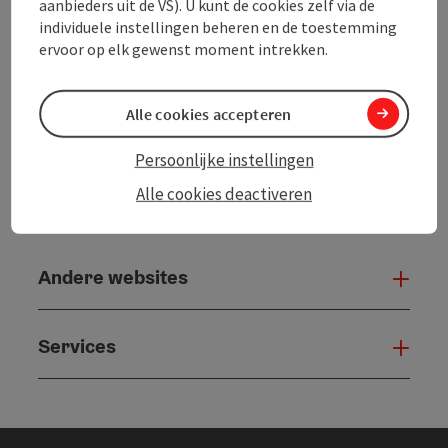
aanbieders uit de VS). U kunt de cookies zelf via de
individuele instellingen beheren en de toestemming
powered by
TOURDATA
ervoor op elk gewenst moment intrekken.
Alle cookies accepteren
Persoonlijke instellingen
Alle cookies deactiveren
Andere websites
And
Services
Serv