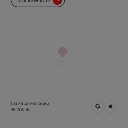
Naar de website
Carl-Blum-Straße 3
Openen in Go
Openen 
4600
Wels