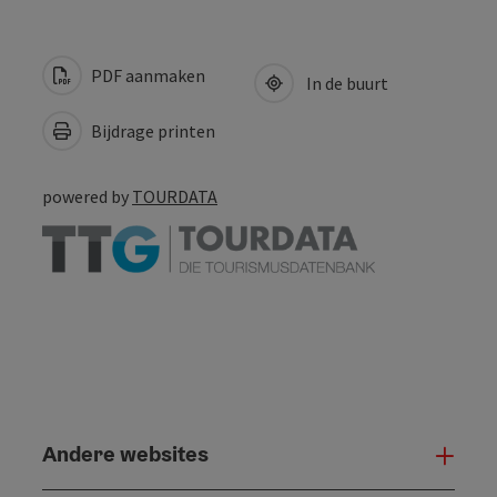
PDF aanmaken
In de buurt
Bijdrage printen
powered by
TOURDATA
Andere websites
And