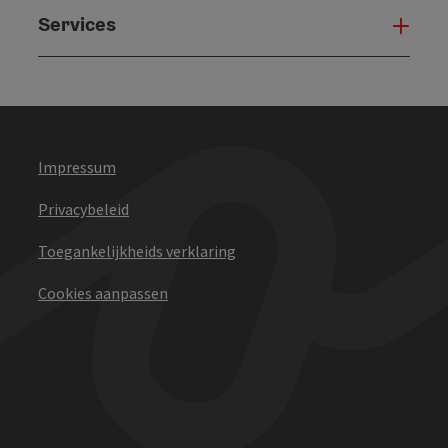
Services
Serv
Impressum
Privacybeleid
Toegankelijkheids verklaring
Cookies aanpassen