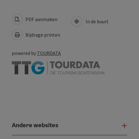
PDF aanmaken
In de buurt
Bijdrage printen
powered by
TOURDATA
Andere websites
And