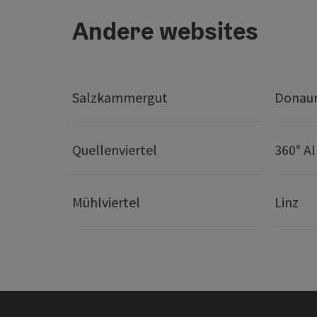
Andere websites
Salzkammergut
Donaur
Quellenviertel
360° A
Mühlviertel
Linz