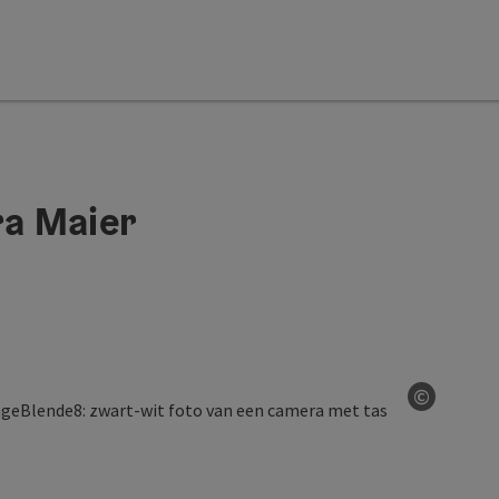
ra Maier
©
Start Co