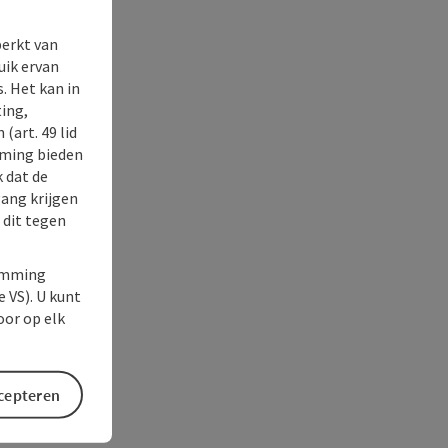
perkt van
uik ervan
. Het kan in
ing,
(art. 49 lid
rming bieden
k dat de
gang krijgen
 dit tegen
temming
e VS). U kunt
oor op elk
ccepteren