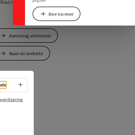
prijzen!
Openen in Google Maps
Openen in Apple M
0
Ried im Innkreis
Doe nu mee
Aanvraag versturen
Naar de website
Taalkeuze - menu openen
nds
yverklaring