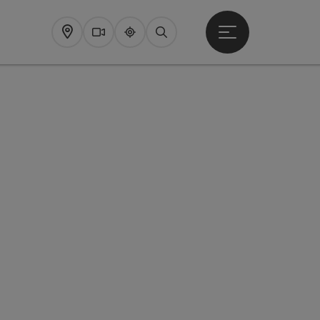
Startmenu openen
Map
Webcams
Upperguide
Zoeken
pyright