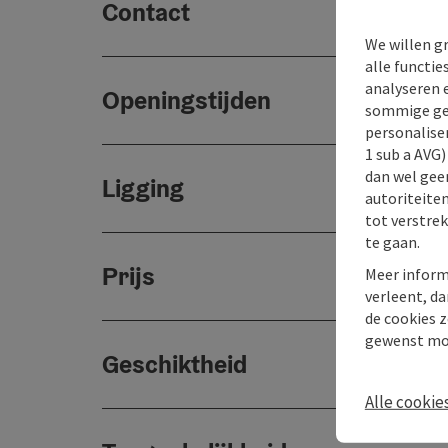
Contact
We willen g
alle functie
analyseren 
Openingstijden
sommige gev
personaliser
1 sub a AVG
dan wel geen
Ligging
autoriteiten
tot verstre
te gaan.
Prijs
Meer inform
verleent, da
de cookies z
gewenst mo
Geschiktheid
Alle cookie