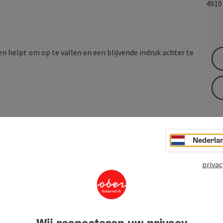
491
n helpt om op te vallen en een blijvende indruk achter te
Nederla
privac
Wij respecteren uw privacy