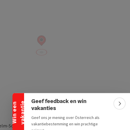
Banner inklappen
Geef feedback en win
e
W
i
n
e
e
n
v
a
k
a
n
t
i
Bann
vakanties
Geef ons je mening over Österreich als
vakantiebestemming en win prachtige
elm-Soukup-Weg 13/7