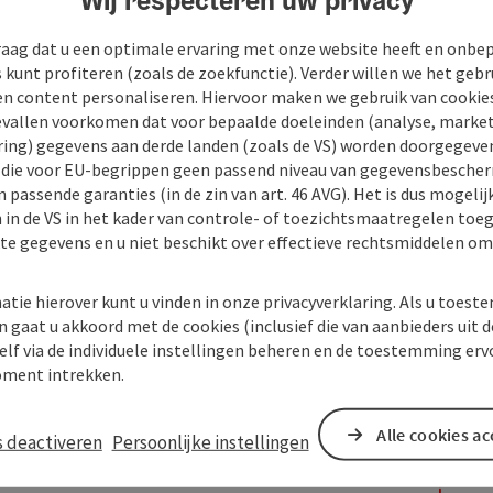
raag dat u een optimale ervaring met onze website heeft en onbe
s kunt profiteren (zoals de zoekfunctie). Verder willen we het gebr
en content personaliseren. Hiervoor maken we gebruik van cookies
allen voorkomen dat voor bepaalde doeleinden (analyse, market
ing) gegevens aan derde landen (zoals de VS) worden doorgegeven 
) die voor EU-begrippen geen passend niveau van gegevensbesche
 passende garanties (in de zin van art. 46 AVG). Het is dus mogelij
 in de VS in het kader van controle- of toezichtsmaatregelen toe
kte gegevens en u niet beschikt over effectieve rechtsmiddelen om
atie hierover kunt u vinden in onze privacyverklaring. Als u toes
n gaat u akkoord met de cookies (inclusief die van aanbieders uit d
elf via de individuele instellingen beheren en de toestemming erv
ment intrekken.
Alle cookies a
s deactiveren
Persoonlijke instellingen