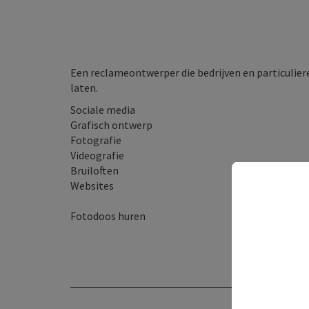
Een reclameontwerper die bedrijven en particuliere
laten.
Sociale media
Grafisch ontwerp
Fotografie
Videografie
Bruiloften
Websites
Fotodoos huren