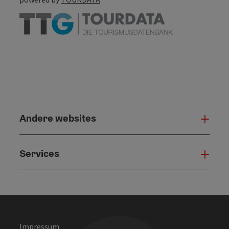
Andere websites
And
Services
Serv
Impressum