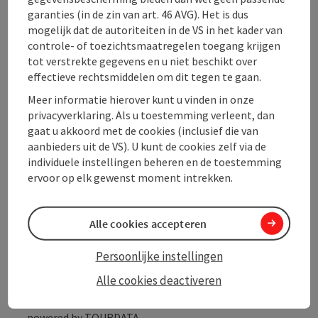
garanties (in de zin van art. 46 AVG). Het is dus
Openingstijden
mogelijk dat de autoriteiten in de VS in het kader van
controle- of toezichtsmaatregelen toegang krijgen
tot verstrekte gegevens en u niet beschikt over
Ligging
effectieve rechtsmiddelen om dit tegen te gaan.
Meer informatie hierover kunt u vinden in onze
Geschiktheid
privacyverklaring. Als u toestemming verleent, dan
gaat u akkoord met de cookies (inclusief die van
aanbieders uit de VS). U kunt de cookies zelf via de
Toegankelijkheid
individuele instellingen beheren en de toestemming
ervoor op elk gewenst moment intrekken.
Alle cookies accepteren
PDF aanmaken
In de buurt
Persoonlijke instellingen
Bijdrage printen
Alle cookies deactiveren
powered by
TOURDATA