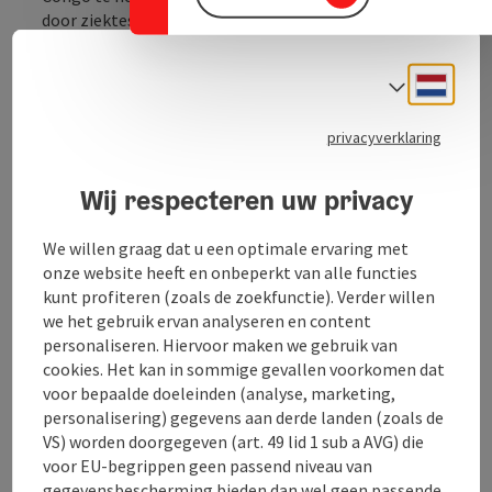
door ziektes als AIDS en malaria en beschuldigingen
van hekserij hebben duizenden kinderen in Congo op
straat gezet. Daarnaast is de grote armoede van
Neder
Taalke
gezinnen een andere reden waarom kinderen
hulpeloos en alleen op straat belanden.
privacyverklaring
Wat doen wij?
We helpen straatkinderen in Congo.
Wij respecteren uw privacy
LICHT AM HORIZONT runt een kindertehuis in
Mbuji Mayi in Congo.
We willen graag dat u een optimale ervaring met
We kopen de benodigde middelen lokaal tegen
onze website heeft en onbeperkt van alle functies
lage kosten en onderhouden het kindertehuis ...
kunt profiteren (zoals de zoekfunctie). Verder willen
we het gebruik ervan analyseren en content
Beschrijving volledig aangeven
personaliseren. Hiervoor maken we gebruik van
cookies. Het kan in sommige gevallen voorkomen dat
voor bepaalde doeleinden (analyse, marketing,
personalisering) gegevens aan derde landen (zoals de
VS) worden doorgegeven (art. 49 lid 1 sub a AVG) die
Contact
voor EU-begrippen geen passend niveau van
gegevensbescherming bieden dan wel geen passende