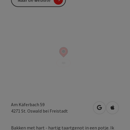
Am Käferbach 59
Openen in Go
Openen 
4271
St. Oswald bei Freistadt
Bakken met hart - hartig taartgenot in een potje. Ik