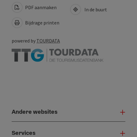
PDF aanmaken
In de buurt
Bijdrage printen
powered by
TOURDATA
Andere websites
And
Services
Serv