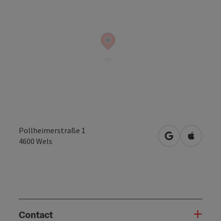
Pollheimerstraße 1
Openen in Go
Openen 
4600
Wels
Contact