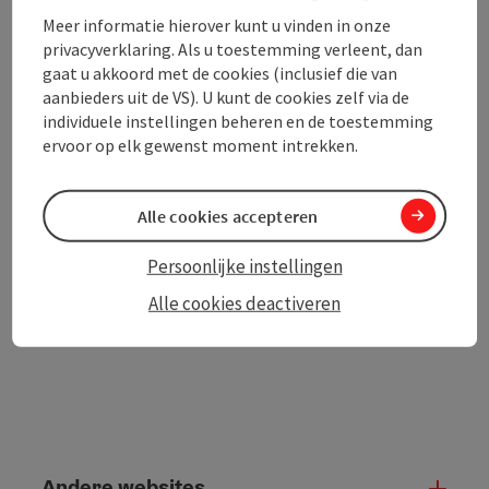
Meer informatie hierover kunt u vinden in onze
privacyverklaring. Als u toestemming verleent, dan
gaat u akkoord met de cookies (inclusief die van
aanbieders uit de VS). U kunt de cookies zelf via de
PDF aanmaken
individuele instellingen beheren en de toestemming
In de buurt
ervoor op elk gewenst moment intrekken.
Bijdrage printen
Alle cookies accepteren
powered by
TOURDATA
Persoonlijke instellingen
Alle cookies deactiveren
Andere websites
And