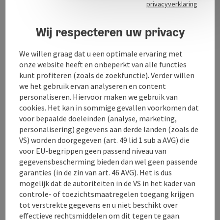
privacyverklaring
We houden onze medewerkers altijd up-to-date met
regelmatige training en bijscholing. Je kunt je dus
Wij respecteren uw privacy
altijd goed geadviseerd voelen bij je aankoop.
We willen graag dat u een optimale ervaring met
onze website heeft en onbeperkt van alle functies
kunt profiteren (zoals de zoekfunctie). Verder willen
we het gebruik ervan analyseren en content
Contact
personaliseren. Hiervoor maken we gebruik van
cookies. Het kan in sommige gevallen voorkomen dat
voor bepaalde doeleinden (analyse, marketing,
Openingstijden
personalisering) gegevens aan derde landen (zoals de
VS) worden doorgegeven (art. 49 lid 1 sub a AVG) die
Ligging
voor EU-begrippen geen passend niveau van
gegevensbescherming bieden dan wel geen passende
garanties (in de zin van art. 46 AVG). Het is dus
Geschiktheid
mogelijk dat de autoriteiten in de VS in het kader van
controle- of toezichtsmaatregelen toegang krijgen
tot verstrekte gegevens en u niet beschikt over
Toegankelijkheid
effectieve rechtsmiddelen om dit tegen te gaan.