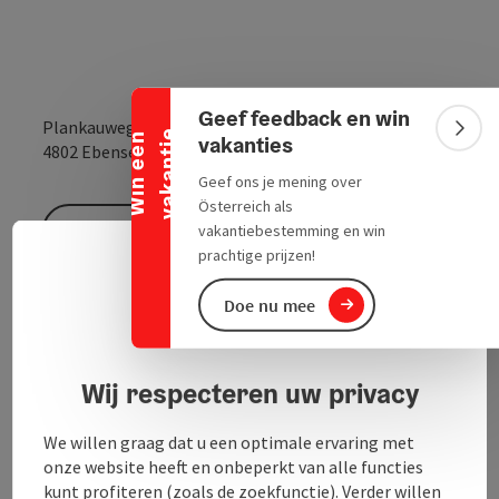
Banner inklappen
Geef feedback en win
Plankauweg 15
e
Bann
W
i
n
e
e
n
v
a
k
a
n
t
i
vakanties
Openen in Goo
Openen i
4802
Ebensee
Geef ons je mening over
Österreich als
Aanvraag versturen
vakantiebestemming en win
prachtige prijzen!
Neder
Taalke
Naar de website
Doe nu mee
privacyverklaring
Wij respecteren uw privacy
We willen graag dat u een optimale ervaring met
onze website heeft en onbeperkt van alle functies
Contact
kunt profiteren (zoals de zoekfunctie). Verder willen