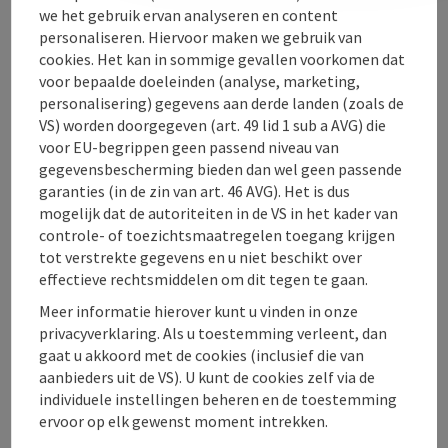
we het gebruik ervan analyseren en content
personaliseren. Hiervoor maken we gebruik van
Ligging
cookies. Het kan in sommige gevallen voorkomen dat
voor bepaalde doeleinden (analyse, marketing,
personalisering) gegevens aan derde landen (zoals de
Toegankelijkheid
VS) worden doorgegeven (art. 49 lid 1 sub a AVG) die
voor EU-begrippen geen passend niveau van
gegevensbescherming bieden dan wel geen passende
garanties (in de zin van art. 46 AVG). Het is dus
mogelijk dat de autoriteiten in de VS in het kader van
PDF aanmaken
controle- of toezichtsmaatregelen toegang krijgen
In de buurt
tot verstrekte gegevens en u niet beschikt over
effectieve rechtsmiddelen om dit tegen te gaan.
Bijdrage printen
Meer informatie hierover kunt u vinden in onze
privacyverklaring. Als u toestemming verleent, dan
powered by
TOURDATA
gaat u akkoord met de cookies (inclusief die van
aanbieders uit de VS). U kunt de cookies zelf via de
individuele instellingen beheren en de toestemming
ervoor op elk gewenst moment intrekken.