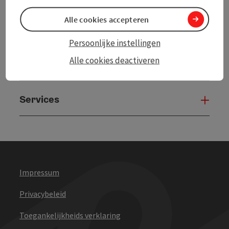
Alle cookies accepteren
Persoonlijke instellingen
Alle cookies deactiveren
Andere websites
And
Services
Serv
Impressum
Privacybeleid
Toegankelijkheids verklaring